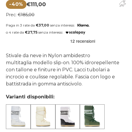
€111,00
-40%
Prezzo di vendita
Prezzo regolare
Prec:
€185,00
Paga in 3 rate da
€37,00
senza interessi.
o 4 rate da
€27,75
senza interessi.
Stivale da neve in Nylon ambidestro
multitaglia modello slip-on. 100% idrorepellente
con tallone e finiture in PVC. Lacci tubolari a
incrocio e coulisse regolabile. Fascia con logo e
battistrada in gomma antiscivolo.
Varianti disponibili: