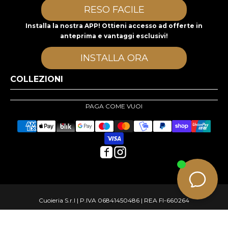
RESO FACILE
Installa la nostra APP! Ottieni accesso ad offerte in
anteprima e vantaggi esclusivi!
INSTALLA ORA
COLLEZIONI
PAGA COME VUOI
Cuoieria S.r.l | P.IVA 06841450486 | REA FI-660264
© Copyright 2026 cuoieriashop.com - All rights reserved
e-commerce
Aggiungi al carrello
by KOM