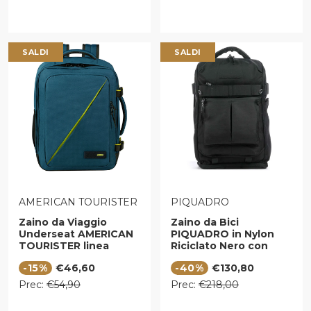
SALDI
SALDI
VENDITORE:
VENDITORE:
AMERICAN TOURISTER
PIQUADRO
Zaino da Viaggio
Zaino da Bici
Underseat AMERICAN
PIQUADRO in Nylon
TOURISTER linea
Riciclato Nero con
Take2cabin in Tessuto
Porta Pc 15,6" Linea
Prezzo di vendita
Prezzo di vendita
-15%
€46,60
-40%
€130,80
Harbor Blue
Arne - CA5998S125
Prezzo regolare
Prezzo regolare
Prec:
€54,90
Prec:
€218,00