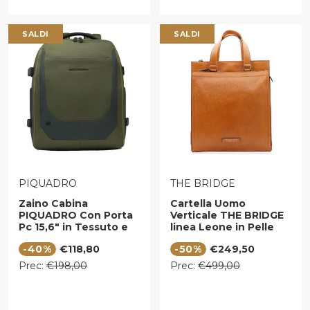
SALDI
SALDI
VENDITORE:
VENDITORE:
PIQUADRO
THE BRIDGE
Zaino Cabina
Cartella Uomo
PIQUADRO Con Porta
Verticale THE BRIDGE
Pc 15,6" in Tessuto e
linea Leone in Pelle
Pelle Verde Linea City
color Cognac
Prezzo di vendita
Prezzo di vendita
-40%
€118,80
-50%
€249,50
Bags - CA6905S140
Prezzo regolare
Prezzo regolare
Prec:
€198,00
Prec:
€499,00