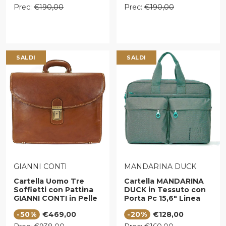
Prezzo regolare
Prezzo regolare
Prec:
€190,00
Prec:
€190,00
SALDI
SALDI
VENDITORE:
VENDITORE:
GIANNI CONTI
MANDARINA DUCK
Cartella Uomo Tre
Cartella MANDARINA
Soffietti con Pattina
DUCK in Tessuto con
GIANNI CONTI in Pelle
Porta Pc 15,6" Linea
Marrone
MD20 Colore Emerald
Prezzo di vendita
Prezzo di vendita
-50%
€469,00
-20%
€128,00
Prezzo regolare
Prezzo regolare