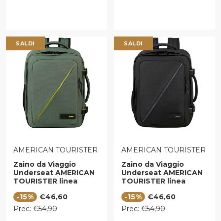
SALDI
SALDI
VENDITORE:
VENDITORE:
AMERICAN TOURISTER
AMERICAN TOURISTER
Zaino da Viaggio
Zaino da Viaggio
Underseat AMERICAN
Underseat AMERICAN
TOURISTER linea
TOURISTER linea
Take2cabin in Tessuto
Take2cabin in Tessuto
Prezzo di vendita
Prezzo di vendita
-15%
€46,60
-15%
€46,60
Dark Forest
Nero
Prezzo regolare
Prezzo regolare
Prec:
€54,90
Prec:
€54,90