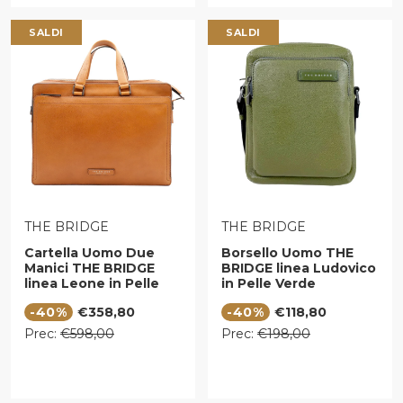
SALDI
SALDI
VENDITORE:
VENDITORE:
THE BRIDGE
THE BRIDGE
Cartella Uomo Due
Borsello Uomo THE
Manici THE BRIDGE
BRIDGE linea Ludovico
linea Leone in Pelle
in Pelle Verde
color Cognac
Maggiorana
Prezzo di vendita
Prezzo di vendita
-40%
€358,80
-40%
€118,80
Prezzo regolare
Prezzo regolare
Prec:
€598,00
Prec:
€198,00