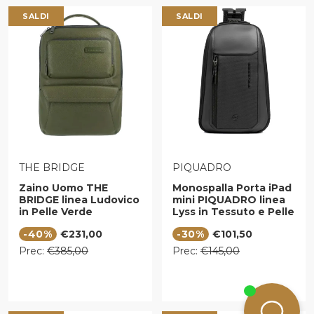
SALDI
SALDI
VENDITORE:
VENDITORE:
THE BRIDGE
PIQUADRO
Zaino Uomo THE
Monospalla Porta iPad
BRIDGE linea Ludovico
mini PIQUADRO linea
in Pelle Verde
Lyss in Tessuto e Pelle
Maggiorana
Colore Nero -
Prezzo di vendita
Prezzo di vendita
-40%
€231,00
-30%
€101,50
CA6934S143
Prezzo regolare
Prezzo regolare
Prec:
€385,00
Prec:
€145,00