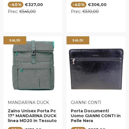
Cognac
Marrone
Prezzo di vendita
Prezzo di vendita
-40%
€327,00
-40%
€306,00
Prezzo regolare
Prezzo regolare
Prec:
€545,00
Prec:
€510,00
SALDI
SALDI
VENDITORE:
VENDITORE:
MANDARINA DUCK
GIANNI CONTI
Zaino Unisex Porta Pc
Porta Documenti
17" MANDARINA DUCK
Uomo GIANNI CONTI in
linea MD20 in Tessuto
Pelle Nera
Emerald