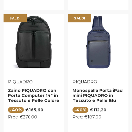
SALDI
SALDI
VENDITORE:
VENDITORE:
PIQUADRO
PIQUADRO
Zaino PIQUADRO con
Monospalla Porta iPad
Porta Computer 14" in
mini PIQUADRO in
Tessuto e Pelle Colore
Tessuto e Pelle Blu
Nero Linea Orion -
linea Orion -
Prezzo di vendita
Prezzo di vendita
-40%
€165,60
-40%
€112,20
CA6620S136
CA6625S136
Prezzo regolare
Prezzo regolare
Prec:
€276,00
Prec:
€187,00