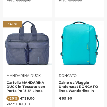
Prec:
€938,00
Prec:
€160,00
SALDI
VENDITORE:
VENDITORE:
MANDARINA DUCK
RONCATO
Cartella MANDARINA
Zaino da Viaggio
DUCK in Tessuto con
Underseat RONCATO
Porta Pc 15,6" Linea
linea Wanderline in
MD20 Colore Deep
Tessuto Gommato
Prezzo di vendita
Prezzo regolare
-20%
€128,00
€69,90
Blue
Turchese
Prezzo regolare
Prec:
€160,00