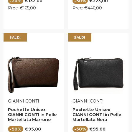
Prezzo di vendita
Prezzo di vendita
-20%
€132,00
-50%
€223,00
Prezzo regolare
Prezzo regolare
Prec:
€165,00
Prec:
€446,00
SALDI
SALDI
VENDITORE:
VENDITORE:
GIANNI CONTI
GIANNI CONTI
Pochette Unisex
Pochette Unisex
GIANNI CONTI in Pelle
GIANNI CONTI in Pelle
Martellata Marrone
Martellata Nera
Scuro
Prezzo di vendita
Prezzo di vendita
-50%
€95,00
-50%
€95,00