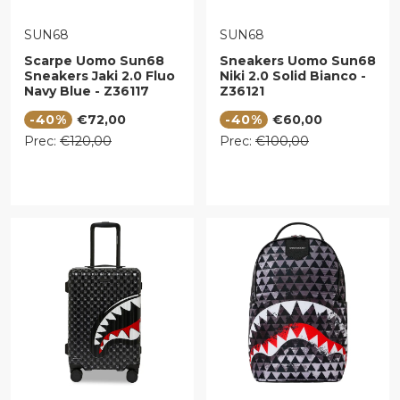
VENDITORE:
VENDITORE:
SUN68
SUN68
Scarpe Uomo Sun68
Sneakers Uomo Sun68
Sneakers Jaki 2.0 Fluo
Niki 2.0 Solid Bianco -
Navy Blue - Z36117
Z36121
Prezzo di vendita
Prezzo di vendita
-40%
€72,00
-40%
€60,00
Prezzo regolare
Prezzo regolare
Prec:
€120,00
Prec:
€100,00