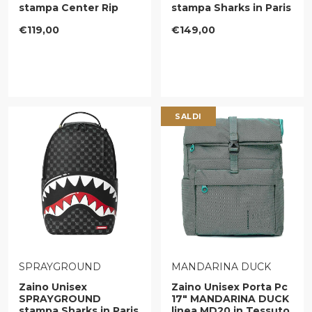
stampa Center Rip
stampa Sharks in Paris
Revealing Gray
3D Effect
Prezzo regolare
Prezzo regolare
€119,00
€149,00
SALDI
VENDITORE:
VENDITORE:
SPRAYGROUND
MANDARINA DUCK
Zaino Unisex
Zaino Unisex Porta Pc
SPRAYGROUND
17" MANDARINA DUCK
stampa Sharks in Paris
linea MD20 in Tessuto