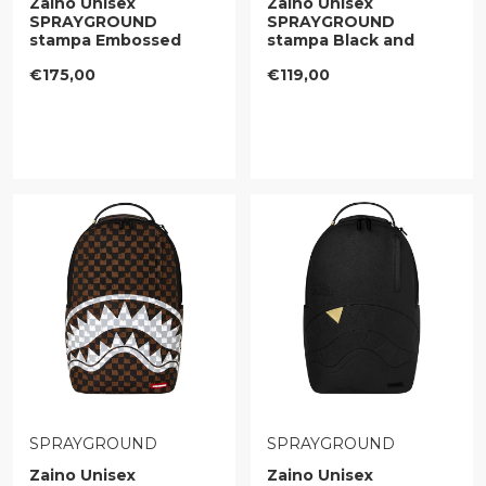
Zaino Unisex
Zaino Unisex
SPRAYGROUND
SPRAYGROUND
stampa Embossed
stampa Black and
Check Brown
White Drip Check
Prezzo regolare
Prezzo regolare
€175,00
€119,00
VENDITORE:
VENDITORE:
SPRAYGROUND
SPRAYGROUND
Zaino Unisex
Zaino Unisex