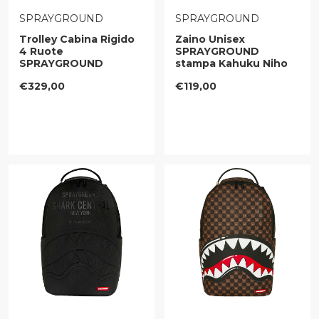
VENDITORE:
VENDITORE:
SPRAYGROUND
SPRAYGROUND
Trolley Cabina Rigido
Zaino Unisex
4 Ruote
SPRAYGROUND
SPRAYGROUND
stampa Kahuku Niho
stampa Sharks in Paris
Mano
Prezzo regolare
Prezzo regolare
€329,00
€119,00
WTF Bubbly Black
Check