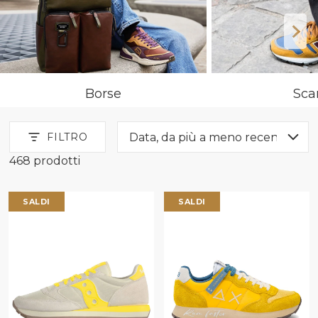
Borse
Sca
FILTRO
468 prodotti
Uomo
SALDI
SALDI