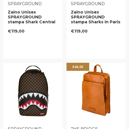
VENDITORE:
VENDITORE:
SPRAYGROUND
SPRAYGROUND
Zaino Unisex
Zaino Unisex
SPRAYGROUND
SPRAYGROUND
stampa Shark Central
stampa Sharks in Paris
Embossed Black Nylon
WTF Bubble Brown
Prezzo regolare
Prezzo regolare
€119,00
€119,00
Check
SALDI
VENDITORE:
VENDITORE: