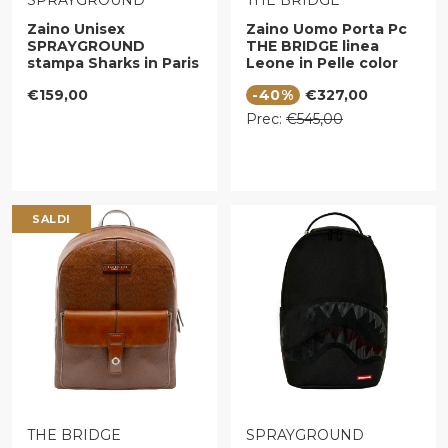
SPRAYGROUND
THE BRIDGE
Zaino Unisex
Zaino Uomo Porta Pc
SPRAYGROUND
THE BRIDGE linea
stampa Sharks in Paris
Leone in Pelle color
Pyramid
Cognac
Prezzo regolare
Prezzo di vendita
€159,00
-40%
€327,00
Prezzo regolare
Prec:
€545,00
SALDI
VENDITORE:
VENDITORE:
THE BRIDGE
SPRAYGROUND