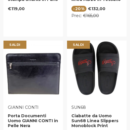
WTF Bubbly Black
Emerald
Prezzo regolare
Prezzo di vendita
€119,00
-20%
€132,00
Check
Prezzo regolare
Prec:
€165,00
SALDI
SALDI
VENDITORE:
VENDITORE:
GIANNI CONTI
SUN68
Porta Documenti
Ciabatte da Uomo
Uomo GIANNI CONTI in
Sun68 Linea Slippers
Pelle Nera
Monoblock Print