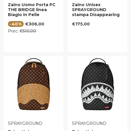
Zaino Uomo Porta PC
Zaino Unisex
THE BRIDGE linea
SPRAYGROUND
Biagio in Pelle
stampa Disappearing
Marrone
Shark
Prezzo di vendita
Prezzo regolare
-40%
€306,00
€175,00
Prezzo regolare
Prec:
€510,00
VENDITORE:
VENDITORE:
SPRAYGROUND
SPRAYGROUND