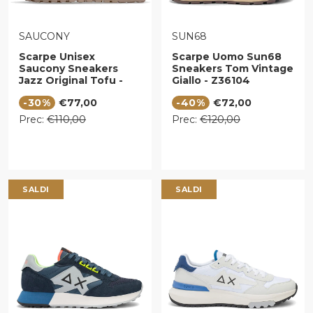
VENDITORE:
VENDITORE:
SAUCONY
SUN68
Scarpe Unisex
Scarpe Uomo Sun68
Saucony Sneakers
Sneakers Tom Vintage
Jazz Original Tofu -
Giallo - Z36104
Buttercup
Prezzo di vendita
Prezzo di vendita
-30%
€77,00
-40%
€72,00
Prezzo regolare
Prezzo regolare
Prec:
€110,00
Prec:
€120,00
SALDI
SALDI