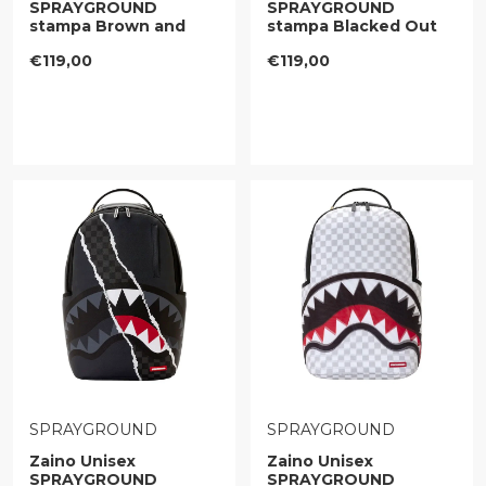
SPRAYGROUND
SPRAYGROUND
stampa Brown and
stampa Blacked Out
Cream Drip Check
Embossed Gold Tooth
Prezzo regolare
Prezzo regolare
€119,00
€119,00
Shark
VENDITORE:
VENDITORE:
SPRAYGROUND
SPRAYGROUND
Zaino Unisex
Zaino Unisex
SPRAYGROUND
SPRAYGROUND