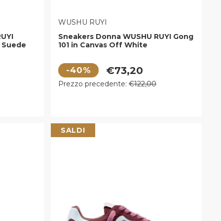
VENDITORE:
WUSHU RUYI
UYI
Sneakers Donna WUSHU RUYI Gong
e Suede
101 in Canvas Off White
nyx e
Prezzo di vendita
€73,20
-40%
Prezzo regolare
Prezzo precedente:
€122,00
SALDI