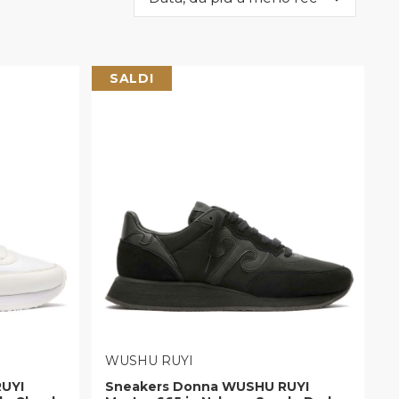
SALDI
VENDITORE:
WUSHU RUYI
UYI
Sneakers Donna WUSHU RUYI