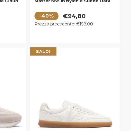
de Cloud
Master 665 in Nylon e Suede Dark
Night
Prezzo di vendita
€94,80
-40%
Prezzo regolare
Prezzo precedente:
€158,00
SALDI