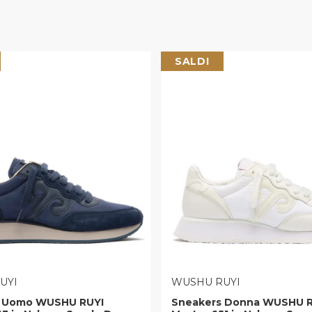
SALDI
E:
VENDITORE:
UYI
WUSHU RUYI
s Uomo WUSHU RUYI
Sneakers Donna WUSHU R