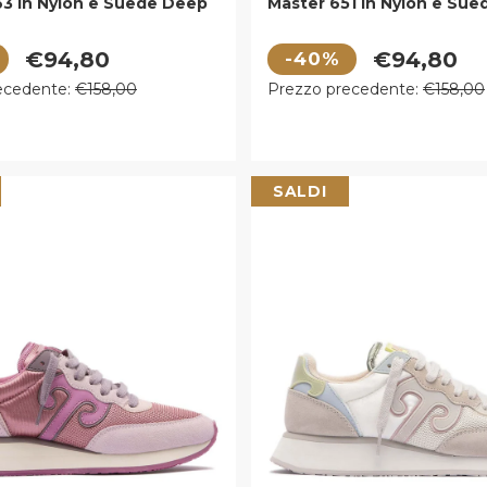
63 in Nylon e Suede Deep
Master 651 in Nylon e Sue
fic Ocean e Gray Whale
Dancer
 vendita
Prezzo di vendita
€94,80
€94,80
-40%
egolare
Prezzo regolare
ecedente:
€158,00
Prezzo precedente:
€158,00
SALDI