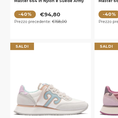
Master 664 in Nylon e Suede Army
Master 6
Birch
Blue Paci
Prezzo di vendita
Prezzo di
€94,80
-40%
-40%
Prezzo regolare
Prezzo r
Prezzo precedente:
€158,00
Prezzo pr
SALDI
SALDI