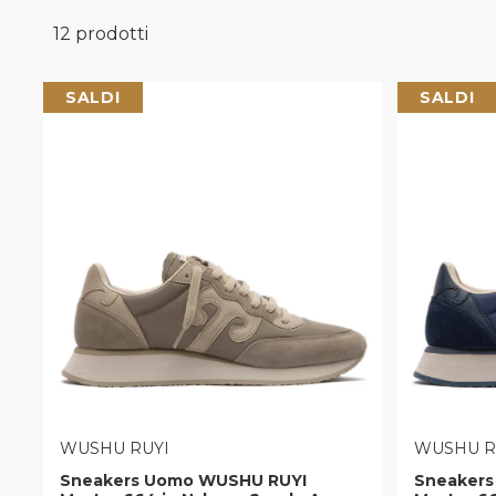
12 prodotti
Wushu Ruyi
SALDI
SALDI
VENDITORE:
VENDITOR
WUSHU RUYI
WUSHU R
Sneakers Uomo WUSHU RUYI
Sneaker