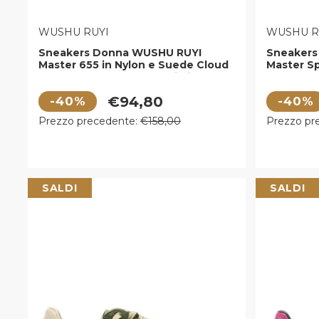
VENDITORE:
VENDITOR
WUSHU RUYI
WUSHU R
Sneakers Donna WUSHU RUYI
Sneakers
Master 655 in Nylon e Suede Cloud
Master Sp
Dancer Temple Gray e Fairview Early
Early Hou
Hours
e Gray Mo
Prezzo di vendita
Prezzo di
€94,80
-40%
-40%
Prezzo regolare
Prezzo r
Prezzo precedente:
€158,00
Prezzo pr
SALDI
SALDI