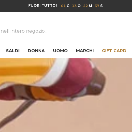
FUORI TUTTO!
01
13
22
35
ca
SALDI
DONNA
UOMO
MARCHI
GIFT CARD