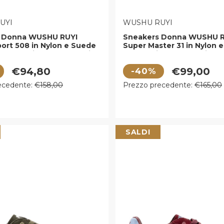
E:
VENDITORE:
UYI
WUSHU RUYI
 Donna WUSHU RUYI
Sneakers Donna WUSHU R
ort 508 in Nylon e Suede
Super Master 31 in Nylon 
rs Dark Pink Lavender Lily
Moss e Light Gray White O
rning Onyx e Winter Pear
Winter Pear
 vendita
Prezzo di vendita
€94,80
€99,00
-40%
egolare
Prezzo regolare
ecedente:
€158,00
Prezzo precedente:
€165,00
SALDI