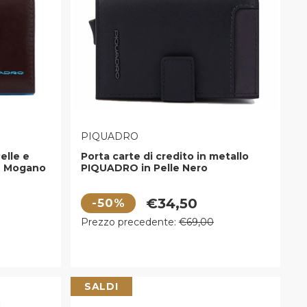
VENDITORE:
PIQUADRO
elle e
Porta carte di credito in metallo
le Mogano
PIQUADRO in Pelle Nero
PP5649W122R
Prezzo di vendita
€34,50
-50%
Prezzo regolare
Prezzo precedente:
€69,00
SALDI