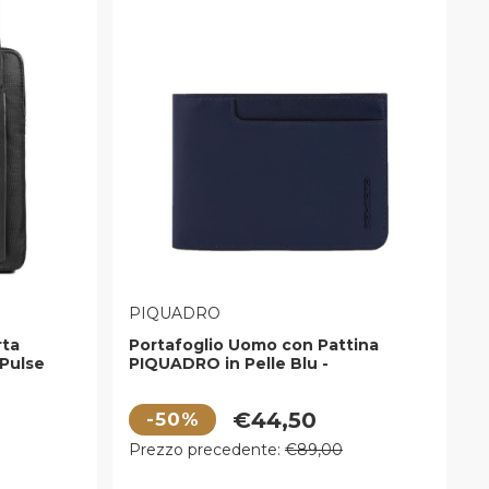
VENDITORE:
PIQUADRO
rta
Portafoglio Uomo con Pattina
 Pulse
PIQUADRO in Pelle Blu -
vron -
PU1392W122R
Prezzo di vendita
€44,50
-50%
Prezzo regolare
Prezzo precedente:
€89,00