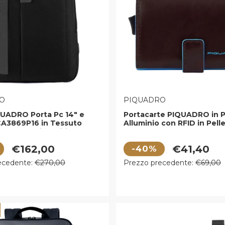
E:
VENDITORE:
O
PIQUADRO
QUADRO Porta Pc 14" e
Portacarte PIQUADRO in P
CA3869P16 in Tessuto
Alluminio con RFID in Pel
ero con dispositivo
- PP5649B2RBLR
U
 vendita
Prezzo di vendita
€162,00
€41,40
-40%
egolare
Prezzo regolare
ecedente:
€270,00
Prezzo precedente:
€69,00