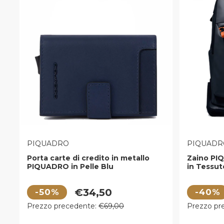
VENDITORE:
VENDITOR
PIQUADRO
PIQUADR
Porta carte di credito in metallo
Zaino PI
PIQUADRO in Pelle Blu
in Tessut
PP5649W122R
CA6465
Prezzo di vendita
Prezzo di
€34,50
-50%
-40%
Prezzo regolare
Prezzo r
Prezzo precedente:
€69,00
Prezzo pr