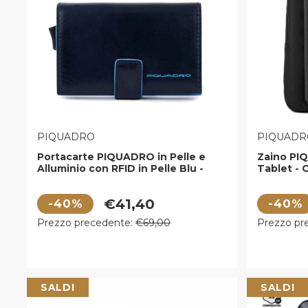
VENDITORE:
VENDITOR
PIQUADRO
PIQUADR
Portacarte PIQUADRO in Pelle e
Zaino PI
Alluminio con RFID in Pelle Blu -
Tablet - 
PP5649B2RBLR
Chevron N
CONNEQ
Prezzo di vendita
Prezzo di
€41,40
-40%
-40%
Prezzo regolare
Prezzo r
Prezzo precedente:
€69,00
Prezzo pr
SALDI
SALDI