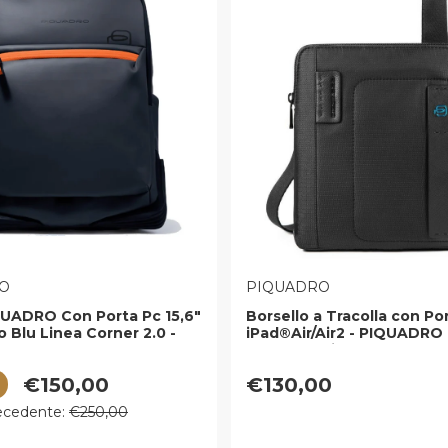
E:
VENDITORE:
O
PIQUADRO
QUADRO Con Porta Pc 15,6"
Borsello a Tracolla con Po
o Blu Linea Corner 2.0 -
iPad®Air/Air2 - PIQUADRO
C2OW
CA1358P16 in Tessuto Che
Nero
 vendita
Prezzo regolare
€150,00
€130,00
egolare
ecedente:
€250,00