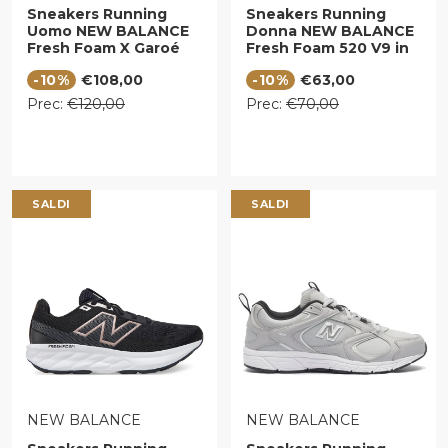
Sneakers Running
Sneakers Running
Uomo NEW BALANCE
Donna NEW BALANCE
Fresh Foam X Garoé
Fresh Foam 520 V9 in
V2 Catelrock
Tessuto Sintetico
Prezzo di vendita
Prezzo di vendita
-10%
€108,00
-10%
€63,00
Afterglow e Dry Lime
Linen Grey e
Rosewood
Prezzo regolare
Prezzo regolare
Prec:
€120,00
Prec:
€70,00
SALDI
SALDI
VENDITORE:
VENDITORE:
NEW BALANCE
NEW BALANCE