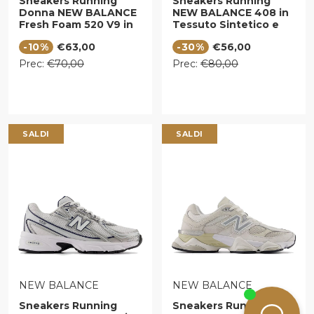
Sneakers Running
Sneakers Running
Donna NEW BALANCE
NEW BALANCE 408 in
Fresh Foam 520 V9 in
Tessuto Sintetico e
Tessuto Sintetico
Mesh Grey
Prezzo di vendita
Prezzo di vendita
-10%
€63,00
-30%
€56,00
Nero
Prezzo regolare
Prezzo regolare
Prec:
€70,00
Prec:
€80,00
SALDI
SALDI
VENDITORE:
VENDITORE:
NEW BALANCE
NEW BALANCE
Sneakers Running
Sneakers Running