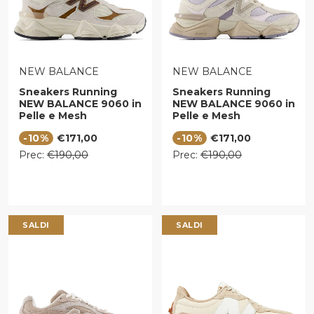
VENDITORE:
VENDITORE:
NEW BALANCE
NEW BALANCE
Sneakers Running
Sneakers Running
NEW BALANCE 9060 in
NEW BALANCE 9060 in
Pelle e Mesh
Pelle e Mesh
Breakfast Tea e
Timberwolf e
Prezzo di vendita
Prezzo di vendita
-10%
€171,00
-10%
€171,00
Angora
Driftwood
Prezzo regolare
Prezzo regolare
Prec:
€190,00
Prec:
€190,00
SALDI
SALDI