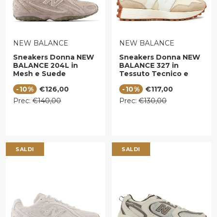
VENDITORE:
VENDITORE:
NEW BALANCE
NEW BALANCE
Sneakers Donna NEW
Sneakers Donna NEW
BALANCE 204L in
BALANCE 327 in
Mesh e Suede
Tessuto Tecnico e
Mushroom e Arid
Suede colore Beige
Prezzo di vendita
Prezzo di vendita
-10%
€126,00
-10%
€117,00
Stone
Prezzo regolare
Prezzo regolare
Prec:
€140,00
Prec:
€130,00
SALDI
SALDI