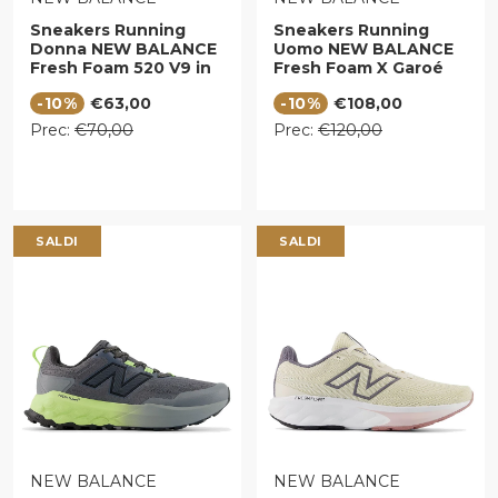
Sneakers Running
Sneakers Running
Donna NEW BALANCE
Uomo NEW BALANCE
Fresh Foam 520 V9 in
Fresh Foam X Garoé
Tessuto Sintetico Sea
V2 Slate Grey e
Prezzo di vendita
Prezzo di vendita
-10%
€63,00
-10%
€108,00
Salt Afterglow Grey
Tangerine Heat
Prezzo regolare
Prezzo regolare
Prec:
€70,00
Prec:
€120,00
SALDI
SALDI
VENDITORE:
VENDITORE:
NEW BALANCE
NEW BALANCE