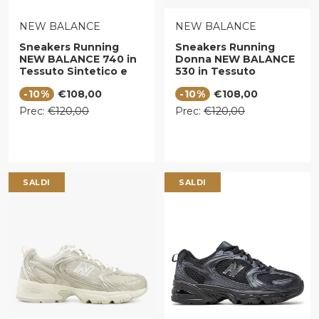
VENDITORE:
VENDITORE:
NEW BALANCE
NEW BALANCE
Sneakers Running
Sneakers Running
NEW BALANCE 740 in
Donna NEW BALANCE
Tessuto Sintetico e
530 in Tessuto
Mesh colore White
Sintetico e Mesh
Prezzo di vendita
Prezzo di vendita
-10%
€108,00
-10%
€108,00
Metallic Silver e Black
Silver Metallic e
Reflection
Prezzo regolare
Prezzo regolare
Prec:
€120,00
Prec:
€120,00
SALDI
SALDI