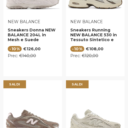
VENDITORE:
VENDITORE:
NEW BALANCE
NEW BALANCE
Sneakers Donna NEW
Sneakers Running
BALANCE 204L in
NEW BALANCE 530 in
Mesh e Suede
Tessuto Sintetico e
Timberwolf e Linen
Mesh colore
Prezzo di vendita
Prezzo di vendita
-10%
€126,00
-10%
€108,00
Turtledove Angora e
Mushroom
Prezzo regolare
Prezzo regolare
Prec:
€140,00
Prec:
€120,00
SALDI
SALDI