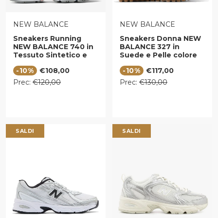
VENDITORE:
VENDITORE:
NEW BALANCE
NEW BALANCE
Sneakers Running
Sneakers Donna NEW
NEW BALANCE 740 in
BALANCE 327 in
Tessuto Sintetico e
Suede e Pelle colore
Mesh colore
Angora Silver Metallic
Prezzo di vendita
Prezzo di vendita
-10%
€108,00
-10%
€117,00
Rosewood White
Prezzo regolare
Prezzo regolare
Prec:
€120,00
Prec:
€130,00
SALDI
SALDI