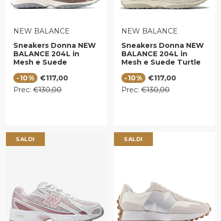
VENDITORE:
VENDITORE:
NEW BALANCE
NEW BALANCE
Sneakers Donna NEW
Sneakers Donna NEW
BALANCE 204L in
BALANCE 204L in
Mesh e Suede
Mesh e Suede Turtle
Cortado e Stone Pink
Dove
Prezzo di vendita
Prezzo di vendita
-10%
€117,00
-10%
€117,00
Prezzo regolare
Prezzo regolare
Prec:
€130,00
Prec:
€130,00
SALDI
SALDI