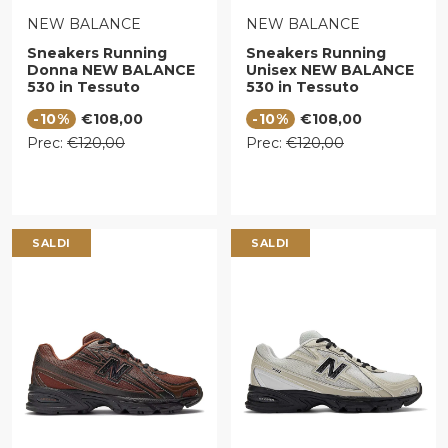
VENDITORE:
VENDITORE:
NEW BALANCE
NEW BALANCE
Sneakers Running
Sneakers Running
Donna NEW BALANCE
Unisex NEW BALANCE
530 in Tessuto
530 in Tessuto
Sintetico e Mesh Gold
Sintetico e Mesh Nero
Prezzo di vendita
Prezzo di vendita
-10%
€108,00
-10%
€108,00
Metallic e Linen
Prezzo regolare
Prezzo regolare
Prec:
€120,00
Prec:
€120,00
SALDI
SALDI