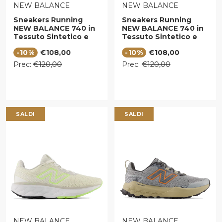
VENDITORE:
VENDITORE:
NEW BALANCE
NEW BALANCE
Sneakers Running
Sneakers Running
NEW BALANCE 740 in
NEW BALANCE 740 in
Tessuto Sintetico e
Tessuto Sintetico e
Mesh Relic Brown con
Mesh Timberwolf e
Prezzo di vendita
Prezzo di vendita
-10%
€108,00
-10%
€108,00
Pumpernickel
White
Prezzo regolare
Prezzo regolare
Prec:
€120,00
Prec:
€120,00
SALDI
SALDI
VENDITORE:
VENDITORE:
NEW BALANCE
NEW BALANCE