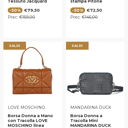
Tessuto Jacquard
stampa Pitone
Beige
Prezzo di vendita
Prezzo di vendita
-50%
€79,50
-50%
€72,50
Prezzo regolare
Prezzo regolare
Prec:
€159,00
Prec:
€145,00
SALDI
SALDI
VENDITORE:
VENDITORE:
LOVE MOSCHINO
MANDARINA DUCK
Borsa Donna a Mano
Borsa Donna a
con Tracolla LOVE
Tracolla Mini
MOSCHINO linea
MANDARINA DUCK