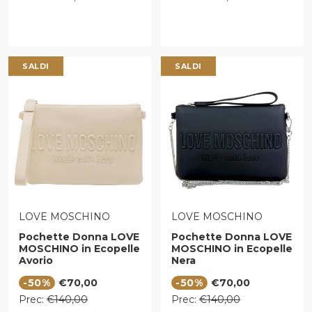
SALDI
SALDI
VENDITORE:
VENDITORE:
LOVE MOSCHINO
LOVE MOSCHINO
Pochette Donna LOVE
Pochette Donna LOVE
MOSCHINO in Ecopelle
MOSCHINO in Ecopelle
Avorio
Nera
Prezzo di vendita
Prezzo di vendita
-50%
€70,00
-50%
€70,00
Prezzo regolare
Prezzo regolare
Prec:
€140,00
Prec:
€140,00