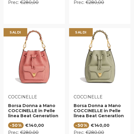
Prezzo regolare
Prezzo regolare
Prec:
€280,00
Prec:
€280,00
SALDI
SALDI
VENDITORE:
VENDITORE:
COCCINELLE
COCCINELLE
Borsa Donna a Mano
Borsa Donna a Mano
COCCINELLE in Pelle
COCCINELLE in Pelle
linea Beat Generation
linea Beat Generation
Small Colore Pink Clay
Small Colore Greenery
Prezzo di vendita
Prezzo di vendita
-50%
€140,00
-50%
€140,00
Prezzo regolare
Prezzo regolare
Prec:
€280,00
Prec:
€280,00