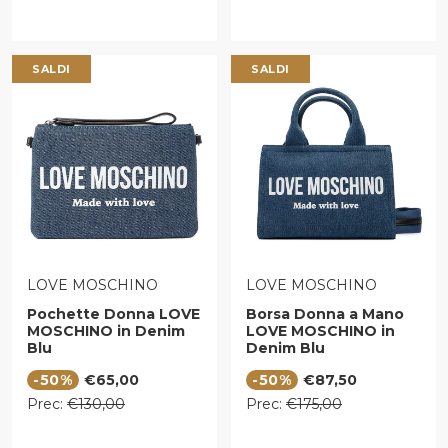
SALDI
SALDI
VENDITORE:
VENDITORE:
LOVE MOSCHINO
LOVE MOSCHINO
Pochette Donna LOVE
Borsa Donna a Mano
MOSCHINO in Denim
LOVE MOSCHINO in
Blu
Denim Blu
Prezzo di vendita
Prezzo di vendita
-50%
€65,00
-50%
€87,50
Prezzo regolare
Prezzo regolare
Prec:
€130,00
Prec:
€175,00