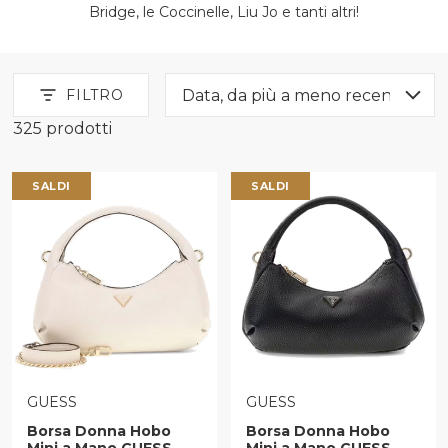
Bridge, le Coccinelle, Liu Jo e tanti altri!
FILTRO
325 prodotti
Donna Borse Borse A Mano
SALDI
SALDI
VENDITORE:
VENDITORE:
GUESS
GUESS
Borsa Donna Hobo
Borsa Donna Hobo