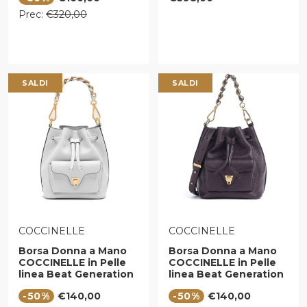
Prezzo regolare
Prec:
€320,00
SALDI
SALDI
VENDITORE:
VENDITORE:
COCCINELLE
COCCINELLE
Borsa Donna a Mano
Borsa Donna a Mano
COCCINELLE in Pelle
COCCINELLE in Pelle
linea Beat Generation
linea Beat Generation
Small Colore Snow
Small Colore Prune
Prezzo di vendita
Prezzo di vendita
-50%
€140,00
-50%
€140,00