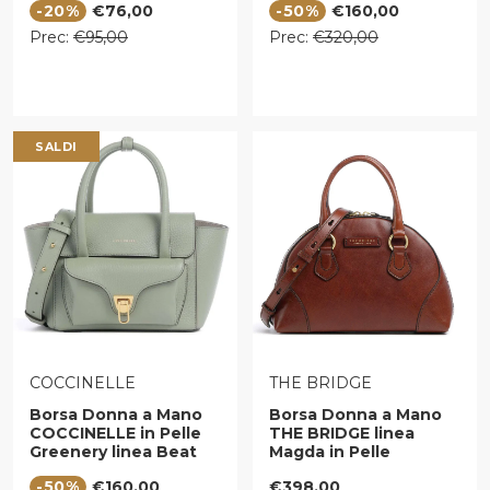
Prezzo di vendita
Prezzo di vendita
-20%
€76,00
-50%
€160,00
Colore Sushi Flower
Prezzo regolare
Prezzo regolare
Prec:
€95,00
Prec:
€320,00
SALDI
VENDITORE:
VENDITORE:
COCCINELLE
THE BRIDGE
Borsa Donna a Mano
Borsa Donna a Mano
COCCINELLE in Pelle
THE BRIDGE linea
Greenery linea Beat
Magda in Pelle
Double Small
Marrone
Prezzo di vendita
Prezzo regolare
-50%
€160,00
€398,00