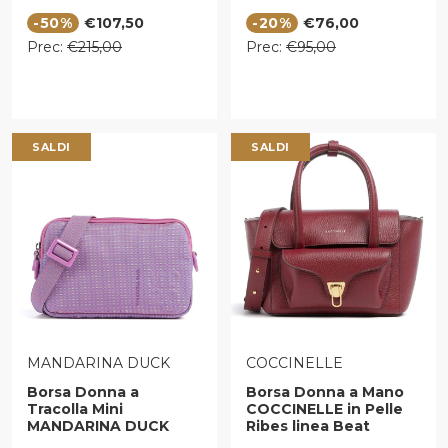
Embossed Trapuntata
linea MD20 in Tessuto
Prezzo di vendita
Prezzo di vendita
-50%
€107,50
-20%
€76,00
color Cuoio
Colore Steel
Prezzo regolare
Prezzo regolare
Prec:
€215,00
Prec:
€95,00
SALDI
SALDI
VENDITORE:
VENDITORE:
MANDARINA DUCK
COCCINELLE
Borsa Donna a
Borsa Donna a Mano
Tracolla Mini
COCCINELLE in Pelle
MANDARINA DUCK
Ribes linea Beat
linea MD20 in Tessuto
Double Small