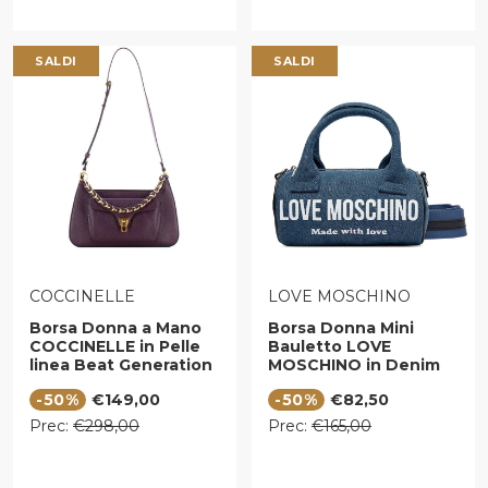
SALDI
SALDI
VENDITORE:
VENDITORE:
COCCINELLE
LOVE MOSCHINO
Borsa Donna a Mano
Borsa Donna Mini
COCCINELLE in Pelle
Bauletto LOVE
linea Beat Generation
MOSCHINO in Denim
Medium Colore Prune
Blu
Prezzo di vendita
Prezzo di vendita
-50%
€149,00
-50%
€82,50
Prezzo regolare
Prezzo regolare
Prec:
€298,00
Prec:
€165,00