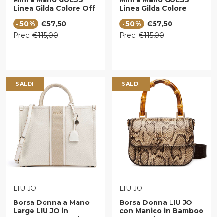
Mini a Mano GUESS
Mini a Mano GUESS
Linea Gilda Colore Off
Linea Gilda Colore
White
Nero
Prezzo di vendita
Prezzo di vendita
-50%
€57,50
-50%
€57,50
Prezzo regolare
Prezzo regolare
Prec:
€115,00
Prec:
€115,00
SALDI
SALDI
VENDITORE:
VENDITORE:
LIU JO
LIU JO
Borsa Donna a Mano
Borsa Donna LIU JO
Large LIU JO in
con Manico in Bamboo