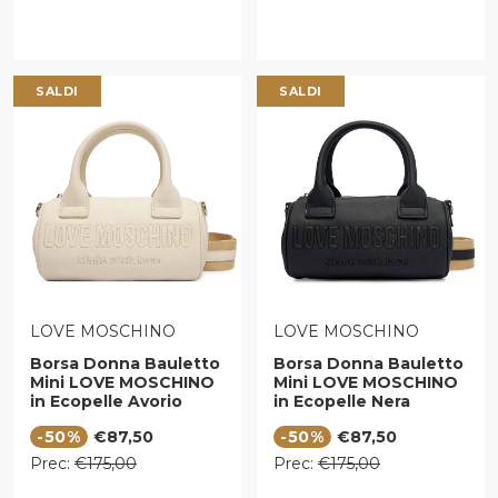
SALDI
SALDI
VENDITORE:
VENDITORE:
LOVE MOSCHINO
LOVE MOSCHINO
Borsa Donna Bauletto
Borsa Donna Bauletto
Mini LOVE MOSCHINO
Mini LOVE MOSCHINO
in Ecopelle Avorio
in Ecopelle Nera
Prezzo di vendita
Prezzo di vendita
-50%
€87,50
-50%
€87,50
Prezzo regolare
Prezzo regolare
Prec:
€175,00
Prec:
€175,00