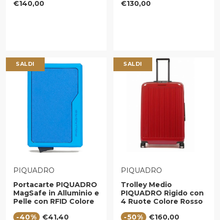
Prezzo regolare
Prezzo regolare
€140,00
€130,00
Grande -
BD6657W92T
BD6658W92T
SALDI
SALDI
VENDITORE:
VENDITORE:
PIQUADRO
PIQUADRO
Portacarte PIQUADRO
Trolley Medio
MagSafe in Alluminio e
PIQUADRO Rigido con
Pelle con RFID Colore
4 Ruote Colore Rosso
Blu - PP7072S145R
- BV5028SK70
Prezzo di vendita
Prezzo di vendita
-40%
€41,40
-50%
€160,00