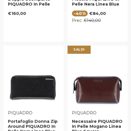
PIQUADRO In Pelle
Pelle Nera Linea Blue
Nera - PD1354B2R
Square - PD6471B2R
Prezzo regolare
Prezzo di vendita
€160,00
-40%
€84,00
Linea Blue Square
Prezzo regolare
Prec:
€140,00
SALDI
VENDITORE:
VENDITORE:
PIQUADRO
PIQUADRO
Portafoglio Donna Zip
Necessaire PIQUADRO
Around PIQUADRO In
In Pelle Mogano Linea