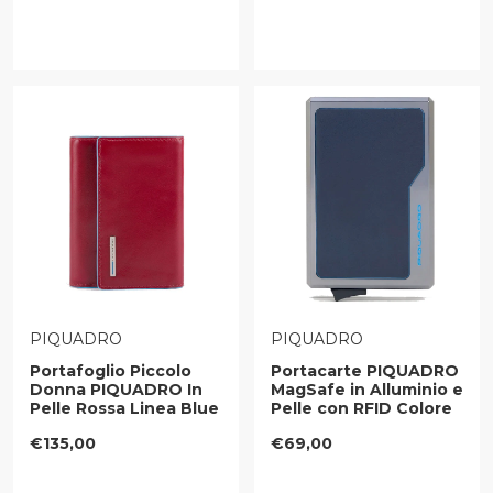
VENDITORE:
VENDITORE:
PIQUADRO
PIQUADRO
Portafoglio Piccolo
Portacarte PIQUADRO
Donna PIQUADRO In
MagSafe in Alluminio e
Pelle Rossa Linea Blue
Pelle con RFID Colore
Square - PD5216B2R
Blu - PP7072B2R
Prezzo regolare
Prezzo regolare
€135,00
€69,00