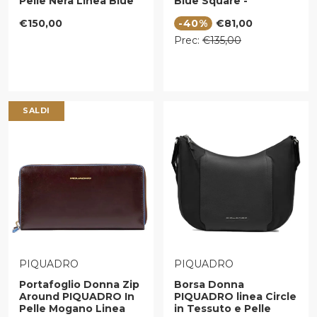
Pelle Nera Linea Blue
Blue Square -
Square - PD1515B2R
BY3851B2
Prezzo regolare
Prezzo di vendita
€150,00
-40%
€81,00
Prezzo regolare
Prec:
€135,00
SALDI
VENDITORE:
VENDITORE:
PIQUADRO
PIQUADRO
Portafoglio Donna Zip
Borsa Donna
Around PIQUADRO In
PIQUADRO linea Circle
Pelle Mogano Linea
in Tessuto e Pelle