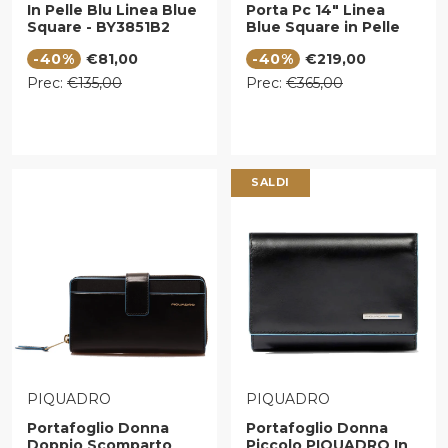
In Pelle Blu Linea Blue
Porta Pc 14" Linea
Square - BY3851B2
Blue Square in Pelle
Nera - CA3214B2
Prezzo di vendita
Prezzo di vendita
-40%
€81,00
-40%
€219,00
Prezzo regolare
Prezzo regolare
Prec:
€135,00
Prec:
€365,00
SALDI
VENDITORE:
VENDITORE:
PIQUADRO
PIQUADRO
Portafoglio Donna
Portafoglio Donna
Doppio Scomparto
Piccolo PIQUADRO In