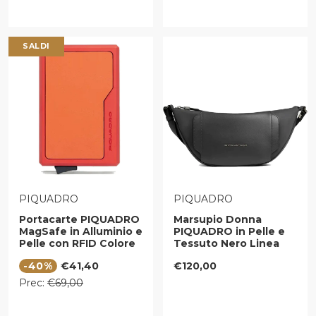
SALDI
VENDITORE:
VENDITORE:
PIQUADRO
PIQUADRO
Portacarte PIQUADRO
Marsupio Donna
MagSafe in Alluminio e
PIQUADRO in Pelle e
Pelle con RFID Colore
Tessuto Nero Linea
Arancio -
Circle - CA6955W92T
Prezzo di vendita
Prezzo regolare
-40%
€41,40
€120,00
PP7072S145R
Prezzo regolare
Prec:
€69,00