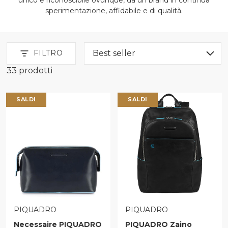
sperimentazione, affidabile e di qualità.
FILTRO
33 prodotti
Donna Piquadro
SALDI
SALDI
VENDITORE:
VENDITORE:
PIQUADRO
PIQUADRO
Necessaire PIQUADRO
PIQUADRO Zaino