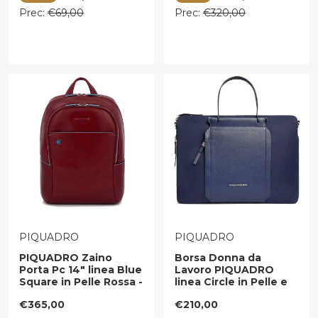
Prezzo regolare
Prezzo regolare
Prec:
€69,00
Prec:
€320,00
VENDITORE:
VENDITORE:
PIQUADRO
PIQUADRO
PIQUADRO Zaino
Borsa Donna da
Porta Pc 14" linea Blue
Lavoro PIQUADRO
Square in Pelle Rossa -
linea Circle in Pelle e
CA3214B2
Tessuto Riciclato Blu -
Prezzo regolare
Prezzo regolare
€365,00
€210,00
CA4021W92T