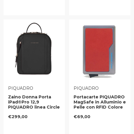
VENDITORE:
VENDITORE:
PIQUADRO
PIQUADRO
Zaino Donna Porta
Portacarte PIQUADRO
iPad®Pro 12,9
MagSafe in Alluminio e
PIQUADRO linea Circle
Pelle con RFID Colore
in Pelle Nera-
Cuoio - PP7072B2R
Prezzo regolare
Prezzo regolare
€299,00
€69,00
CA5566W92