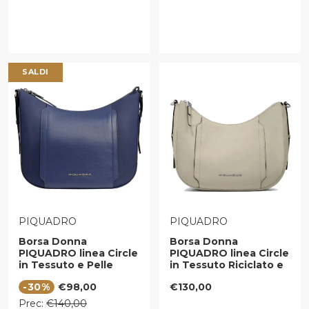
SALDI
VENDITORE:
VENDITORE:
PIQUADRO
PIQUADRO
Borsa Donna
Borsa Donna
PIQUADRO linea Circle
PIQUADRO linea Circle
in Tessuto e Pelle
in Tessuto Riciclato e
Colore Blu Misura
Pelle Beige -
Prezzo di vendita
Prezzo regolare
-30%
€98,00
€130,00
Grande -
BD6657W92T
BD6658W92T
Prezzo regolare
Prec:
€140,00