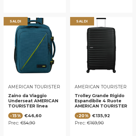
SALDI
SALDI
VENDITORE:
VENDITORE:
AMERICAN TOURISTER
AMERICAN TOURISTER
Zaino da Viaggio
Trolley Grande Rigido
Underseat AMERICAN
Espandibile 4 Ruote
TOURISTER linea
AMERICAN TOURISTER
Take2cabin in Tessuto
linea FastForward
Prezzo di vendita
Prezzo di vendita
-15%
€46,60
-20%
€135,92
Harbor Blue
colore Flash Black
Prezzo regolare
Prezzo regolare
Prec:
€54,90
Prec:
€169,90