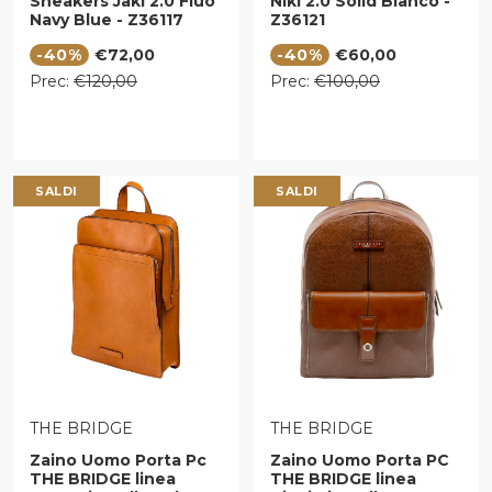
Sneakers Jaki 2.0 Fluo
Niki 2.0 Solid Bianco -
Navy Blue - Z36117
Z36121
Prezzo di vendita
Prezzo di vendita
-40%
€72,00
-40%
€60,00
Prezzo regolare
Prezzo regolare
Prec:
€120,00
Prec:
€100,00
SALDI
SALDI
VENDITORE:
VENDITORE:
THE BRIDGE
THE BRIDGE
Zaino Uomo Porta Pc
Zaino Uomo Porta PC
THE BRIDGE linea
THE BRIDGE linea