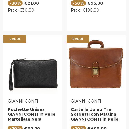
Prezzo di vendita
Prezzo di vendita
-30%
€21,00
-50%
€95,00
Rosso - X36115
Prezzo regolare
Prezzo regolare
Prec:
€30,00
Prec:
€190,00
SALDI
SALDI
VENDITORE:
VENDITORE:
GIANNI CONTI
GIANNI CONTI
Pochette Unisex
Cartella Uomo Tre
GIANNI CONTI in Pelle
Soffietti con Pattina
Martellata Nera
GIANNI CONTI in Pelle
Marrone
Prezzo di vendita
Prezzo di vendita
-50%
€95,00
-50%
€469,00