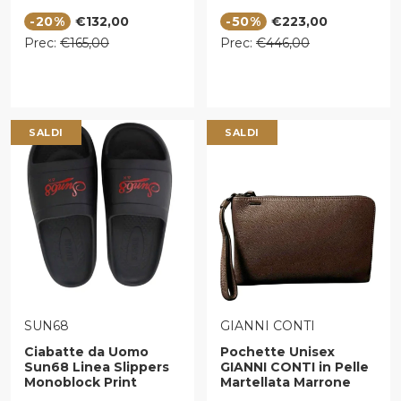
Emerald
Prezzo di vendita
Prezzo di vendita
-20%
€132,00
-50%
€223,00
Prezzo regolare
Prezzo regolare
Prec:
€165,00
Prec:
€446,00
SALDI
SALDI
VENDITORE:
VENDITORE:
SUN68
GIANNI CONTI
Ciabatte da Uomo
Pochette Unisex
Sun68 Linea Slippers
GIANNI CONTI in Pelle
Monoblock Print
Martellata Marrone
Sun68 Colore Nero -
Scuro