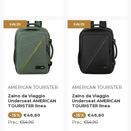
SALDI
SALDI
VENDITORE:
VENDITORE:
AMERICAN TOURISTER
AMERICAN TOURISTER
Zaino da Viaggio
Zaino da Viaggio
Underseat AMERICAN
Underseat AMERICAN
TOURISTER linea
TOURISTER linea
Take2cabin in Tessuto
Take2cabin in Tessuto
Prezzo di vendita
Prezzo di vendita
-15%
€46,60
-15%
€46,60
Dark Forest
Nero
Prezzo regolare
Prezzo regolare
Prec:
€54,90
Prec:
€54,90