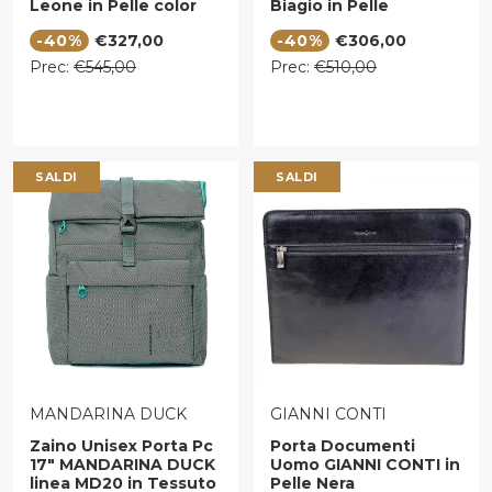
Leone in Pelle color
Biagio in Pelle
Cognac
Marrone
Prezzo di vendita
Prezzo di vendita
-40%
€327,00
-40%
€306,00
Prezzo regolare
Prezzo regolare
Prec:
€545,00
Prec:
€510,00
SALDI
SALDI
VENDITORE:
VENDITORE:
MANDARINA DUCK
GIANNI CONTI
Zaino Unisex Porta Pc
Porta Documenti
17" MANDARINA DUCK
Uomo GIANNI CONTI in
linea MD20 in Tessuto
Pelle Nera