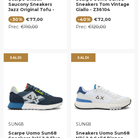
Saucony Sneakers
Sneakers Tom Vintage
Jazz Original Tofu -
Giallo - Z36104
Buttercup
Prezzo di vendita
Prezzo di vendita
-30%
€77,00
-40%
€72,00
Prezzo regolare
Prezzo regolare
Prec:
€110,00
Prec:
€120,00
SALDI
SALDI
VENDITORE:
VENDITORE:
SUN68
SUN68
Scarpe Uomo Sun68
Sneakers Uomo Sun68