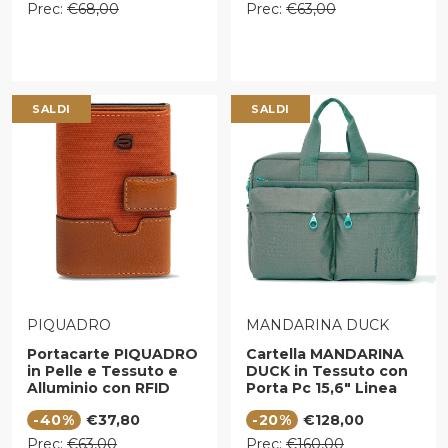
Prezzo regolare
Prezzo regolare
Prec:
€68,00
Prec:
€63,00
SALDI
SALDI
VENDITORE:
VENDITORE:
PIQUADRO
MANDARINA DUCK
Portacarte PIQUADRO
Cartella MANDARINA
in Pelle e Tessuto e
DUCK in Tessuto con
Alluminio con RFID
Porta Pc 15,6" Linea
Arancione - Cuoio -
MD20 Colore Emerald
Prezzo di vendita
Prezzo di vendita
-40%
€37,80
-20%
€128,00
PP5649W138R
Prezzo regolare
Prezzo regolare
Prec:
€63,00
Prec:
€160,00