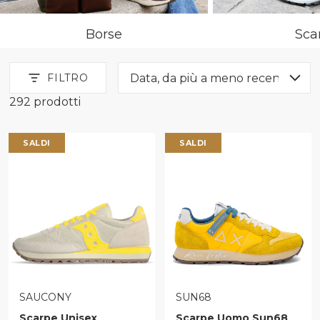
Borse
Sca
FILTRO
292 prodotti
Saldi Uomo
SALDI
SALDI
VENDITORE:
VENDITORE:
SAUCONY
SUN68
Scarpe Unisex
Scarpe Uomo Sun68