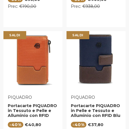
Prezzo regolare
Prezzo regolare
Prec:
€190,00
Prec:
€938,00
SALDI
SALDI
VENDITORE:
VENDITORE:
PIQUADRO
PIQUADRO
Portacarte PIQUADRO
Portacarte PIQUADRO
in Tessuto e Pelle e
in Pelle e Tessuto e
Alluminio con RFID
Alluminio con RFID Blu
Colore Arancione -
- Testa Moro -
Prezzo di vendita
Prezzo di vendita
-40%
€40,80
-40%
€37,80
Cuoio - PP5585W138R
PP5649W138R