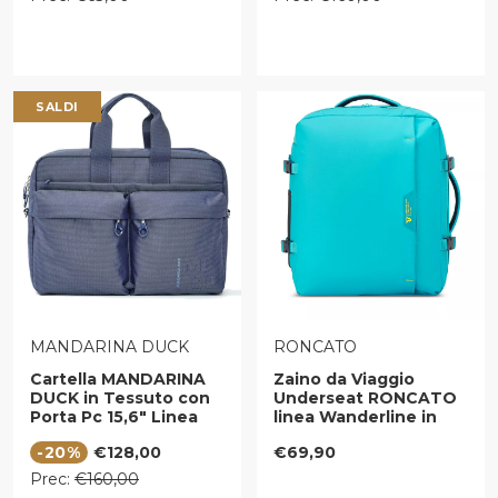
SALDI
VENDITORE:
VENDITORE:
MANDARINA DUCK
RONCATO
Cartella MANDARINA
Zaino da Viaggio
DUCK in Tessuto con
Underseat RONCATO
Porta Pc 15,6" Linea
linea Wanderline in
MD20 Colore Deep
Tessuto Gommato
Prezzo di vendita
Prezzo regolare
-20%
€128,00
€69,90
Blue
Turchese
Prezzo regolare
Prec:
€160,00