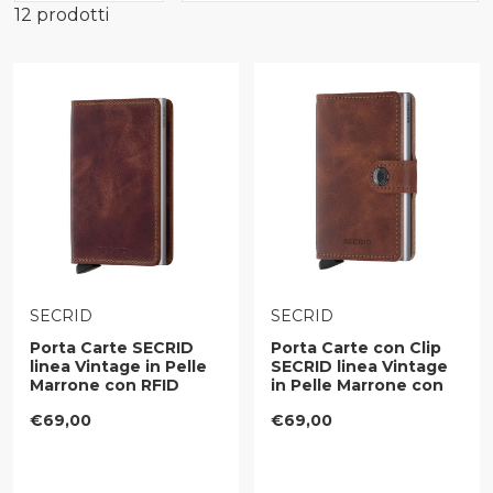
12 prodotti
Uomo Secrid
VENDITORE:
VENDITORE:
SECRID
SECRID
Porta Carte SECRID
Porta Carte con Clip
linea Vintage in Pelle
SECRID linea Vintage
Marrone con RFID
in Pelle Marrone con
RFID
Prezzo regolare
Prezzo regolare
€69,00
€69,00