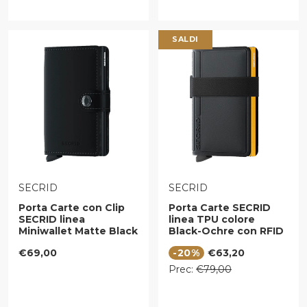
SALDI
VENDITORE:
VENDITORE:
SECRID
SECRID
Porta Carte con Clip
Porta Carte SECRID
SECRID linea
linea TPU colore
Miniwallet Matte Black
Black-Ochre con RFID
con RFID
Prezzo regolare
Prezzo di vendita
€69,00
-20%
€63,20
Prezzo regolare
Prec:
€79,00