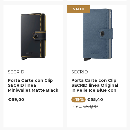
SALDI
VENDITORE:
VENDITORE:
SECRID
SECRID
Porta Carte con Clip
Porta Carte con Clip
SECRID linea
SECRID linea Original
Miniwallet Matte Black
in Pelle Ice Blue con
e Ochre con RFID
RFID
Prezzo regolare
Prezzo di vendita
€69,00
-19%
€55,40
Prezzo regolare
Prec:
€69,00