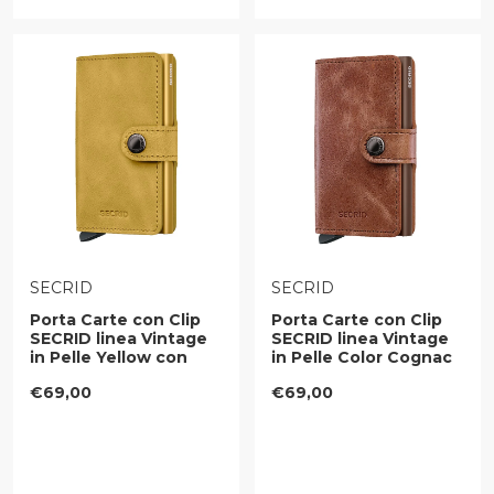
VENDITORE:
VENDITORE:
SECRID
SECRID
Porta Carte con Clip
Porta Carte con Clip
SECRID linea Vintage
SECRID linea Vintage
in Pelle Yellow con
in Pelle Color Cognac
RFID
Brown con RFID
Prezzo regolare
Prezzo regolare
€69,00
€69,00