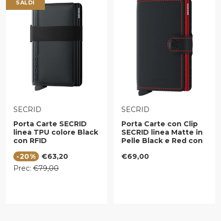
SALDI
VENDITORE:
VENDITORE:
SECRID
SECRID
Porta Carte SECRID
Porta Carte con Clip
linea TPU colore Black
SECRID linea Matte in
con RFID
Pelle Black e Red con
RFID
Prezzo di vendita
Prezzo regolare
-20%
€63,20
€69,00
Prezzo regolare
Prec:
€79,00