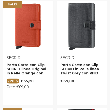
SALDI
VENDITORE:
VENDITORE:
SECRID
SECRID
Porta Carte con Clip
Porta Carte con Clip
SECRID linea Original
SECRID in Pelle linea
in Pelle Orange con
Twist Grey con RFID
RFID
Prezzo di vendita
Prezzo regolare
-20%
€55,20
€69,00
Prezzo regolare
Prec:
€69,00