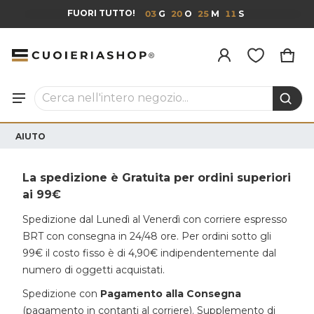
FUORI TUTTO!
03
20
25
11
Prodotto aggiunto al carrello
CAR
0 I
VISUALIZZA IL CARRELLO (
)
Cerca nell'intero negozio...
PROCEDI ALL'ACQUISTO
AIUTO
La spedizione è Gratuita per ordini superiori
ai 99€
Spedizione dal Lunedì al Venerdì con corriere espresso
BRT con consegna in 24/48 ore. Per ordini sotto gli
99€ il costo fisso è di 4,90€ indipendentemente dal
numero di oggetti acquistati.
Spedizione con
Pagamento alla Consegna
(pagamento in contanti al corriere). Supplemento di