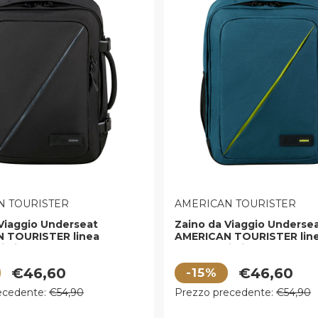
E:
VENDITORE:
N TOURISTER
AMERICAN TOURISTER
Viaggio Underseat
Zaino da Viaggio Underse
 TOURISTER linea
AMERICAN TOURISTER lin
in in Tessuto Nero
Take2cabin in Tessuto Ha
 vendita
Prezzo di vendita
€46,60
€46,60
-15%
egolare
Prezzo regolare
ecedente:
€54,90
Prezzo precedente:
€54,90