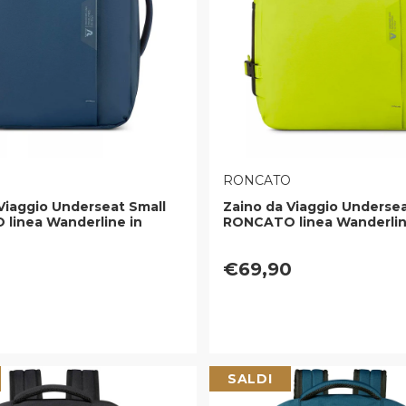
E:
VENDITORE:
O
RONCATO
Viaggio Underseat Small
Zaino da Viaggio Underse
linea Wanderline in
RONCATO linea Wanderlin
Gommato Blu Notte
Tessuto Gommato Cyber 
egolare
Prezzo regolare
0
€69,90
SALDI