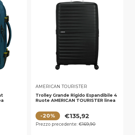
VENDITORE:
AMERICAN TOURISTER
at
Trolley Grande Rigido Espandibile 4
ea
Ruote AMERICAN TOURISTER linea
rbor Blue
FastForward colore Flash Black
Prezzo di vendita
€135,92
-20%
Prezzo regolare
Prezzo precedente:
€169,90