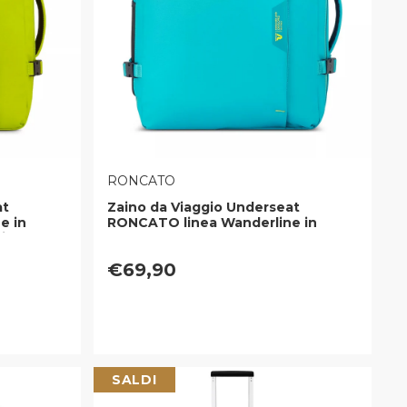
VENDITORE:
RONCATO
at
Zaino da Viaggio Underseat
e in
RONCATO linea Wanderline in
Lime
Tessuto Gommato Turchese
Prezzo regolare
€69,90
SALDI