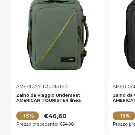
VENDITORE:
VENDITOR
AMERICAN TOURISTER
AMERICA
Zaino da Viaggio Underseat
Zaino da 
AMERICAN TOURISTER linea
AMERICAN
Take2cabin in Tessuto Dark Forest
Take2cab
Prezzo di vendita
Prezzo di
€46,60
-15%
-15%
Prezzo regolare
Prezzo r
Prezzo precedente:
€54,90
Prezzo pr