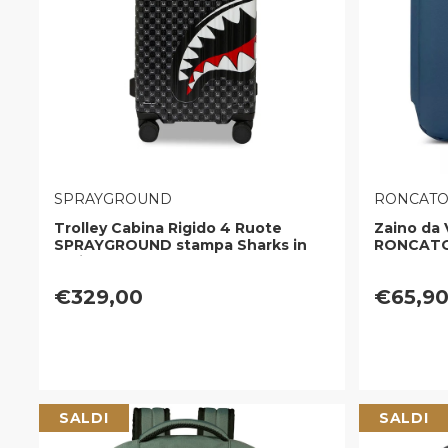
VENDITORE:
VENDITOR
SPRAYGROUND
RONCAT
Trolley Cabina Rigido 4 Ruote
Zaino da 
SPRAYGROUND stampa Sharks in
RONCATO 
Paris WTF Bubbly Black Check
Tessuto 
Prezzo regolare
Prezzo r
€329,00
€65,9
SALDI
SALDI