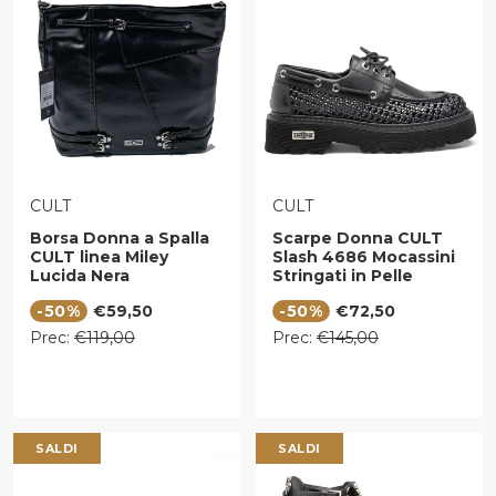
VENDITORE:
VENDITORE:
CULT
CULT
Borsa Donna a Spalla
Scarpe Donna CULT
CULT linea Miley
Slash 4686 Mocassini
Lucida Nera
Stringati in Pelle
Traforata Nera
Prezzo di vendita
Prezzo di vendita
-50%
€59,50
-50%
€72,50
Prezzo regolare
Prezzo regolare
Prec:
€119,00
Prec:
€145,00
SALDI
SALDI