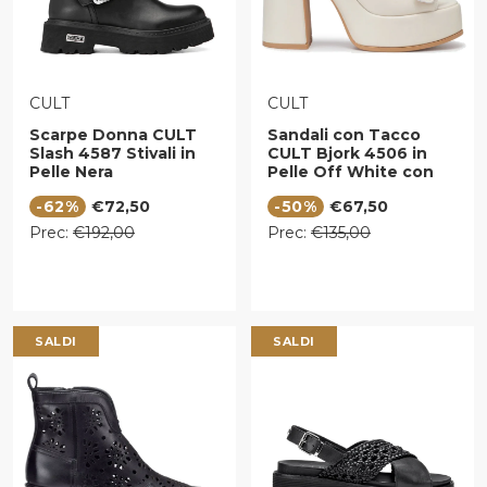
VENDITORE:
VENDITORE:
CULT
CULT
Scarpe Donna CULT
Sandali con Tacco
Slash 4587 Stivali in
CULT Bjork 4506 in
Pelle Nera
Pelle Off White con
Fibbie Frontali
Prezzo di vendita
Prezzo di vendita
-62%
€72,50
-50%
€67,50
Prezzo regolare
Prezzo regolare
Prec:
€192,00
Prec:
€135,00
SALDI
SALDI