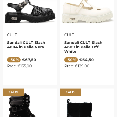
VENDITORE:
VENDITORE:
CULT
CULT
Sandali CULT Slash
Sandali CULT Slash
4684 in Pelle Nera
4689 in Pelle Off
White
Prezzo di vendita
Prezzo di vendita
-50%
€67,50
-50%
€64,50
Prezzo regolare
Prezzo regolare
Prec:
€135,00
Prec:
€129,00
SALDI
SALDI