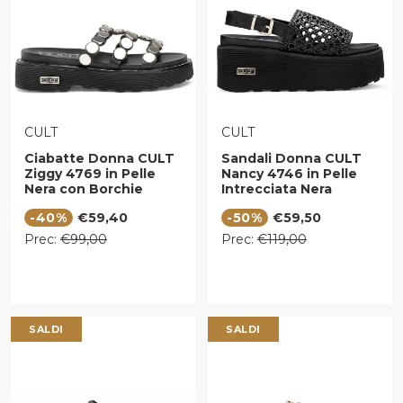
VENDITORE:
VENDITORE:
CULT
CULT
Ciabatte Donna CULT
Sandali Donna CULT
Ziggy 4769 in Pelle
Nancy 4746 in Pelle
Nera con Borchie
Intrecciata Nera
Piatte
Prezzo di vendita
Prezzo di vendita
-40%
€59,40
-50%
€59,50
Prezzo regolare
Prezzo regolare
Prec:
€99,00
Prec:
€119,00
SALDI
SALDI