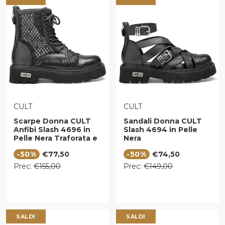
VENDITORE:
VENDITORE:
CULT
CULT
Scarpe Donna CULT
Sandali Donna CULT
Anfibi Slash 4696 in
Slash 4694 in Pelle
Pelle Nera Traforata e
Nera
Mesh con Micro
Prezzo di vendita
Prezzo di vendita
-50%
€77,50
-50%
€74,50
Borchie
Prezzo regolare
Prezzo regolare
Prec:
€155,00
Prec:
€149,00
SALDI
SALDI