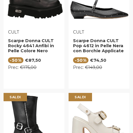
VENDITORE:
VENDITORE:
CULT
CULT
Scarpe Donna CULT
Scarpe Donna CULT
Rocky 4641 Anfibi in
Pop 4612 in Pelle Nera
Pelle Colore Nero
con Borchie Applicate
Prezzo di vendita
Prezzo di vendita
-50%
€87,50
-50%
€74,50
Prezzo regolare
Prezzo regolare
Prec:
€175,00
Prec:
€149,00
SALDI
SALDI