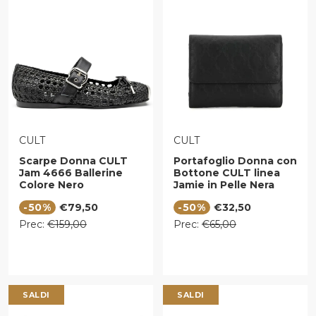
VENDITORE:
VENDITORE:
CULT
CULT
Scarpe Donna CULT
Portafoglio Donna con
Jam 4666 Ballerine
Bottone CULT linea
Colore Nero
Jamie in Pelle Nera
Prezzo di vendita
Prezzo di vendita
-50%
€79,50
-50%
€32,50
Prezzo regolare
Prezzo regolare
Prec:
€159,00
Prec:
€65,00
SALDI
SALDI