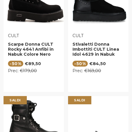
VENDITORE:
VENDITORE:
CULT
CULT
Scarpe Donna CULT
Stivaletti Donna
Rocky 4641 Anfibi in
Imbottiti CULT Linea
Nabuk Colore Nero
Idol 4629 in Nabuk
Nero
Prezzo di vendita
Prezzo di vendita
-50%
€89,50
-50%
€84,50
Prezzo regolare
Prezzo regolare
Prec:
€179,00
Prec:
€169,00
SALDI
SALDI