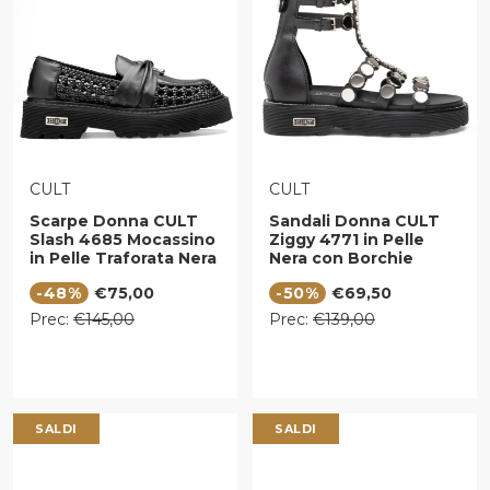
VENDITORE:
VENDITORE:
CULT
CULT
Scarpe Donna CULT
Sandali Donna CULT
Slash 4685 Mocassino
Ziggy 4771 in Pelle
in Pelle Traforata Nera
Nera con Borchie
Piatte Applicate
Prezzo di vendita
Prezzo di vendita
-48%
€75,00
-50%
€69,50
Prezzo regolare
Prezzo regolare
Prec:
€145,00
Prec:
€139,00
SALDI
SALDI