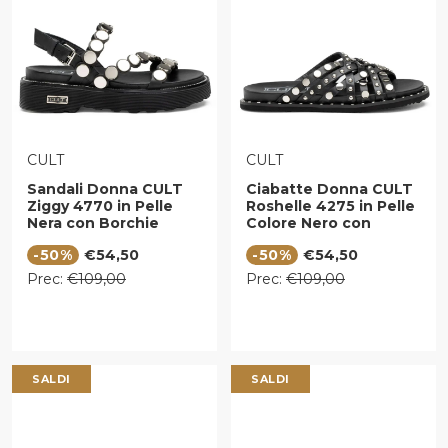
VENDITORE:
VENDITORE:
CULT
CULT
Sandali Donna CULT
Ciabatte Donna CULT
Ziggy 4770 in Pelle
Roshelle 4275 in Pelle
Nera con Borchie
Colore Nero con
Piatte Frontali
Borchie Piatte
Prezzo di vendita
Prezzo di vendita
-50%
€54,50
-50%
€54,50
Applicate
Prezzo regolare
Prezzo regolare
Prec:
€109,00
Prec:
€109,00
SALDI
SALDI