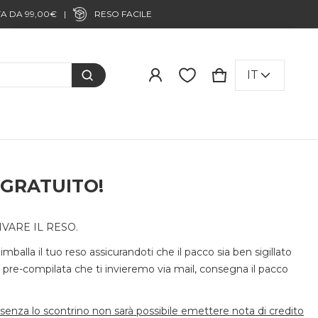
Prodotto aggiunto al carrello
LINGUA
IT
CARRELLO
0 ITEMS
VISUALIZZA IL CARRELLO (
)
PROCEDI ALL'ACQUISTO
 GRATUITO!
VARE IL RESO.
 imballa il tuo reso assicurandoti che il pacco sia ben sigillato
ra pre-compilata che ti invieremo via mail, consegna il pacco
 senza lo scontrino non sarà possibile emettere nota di credito