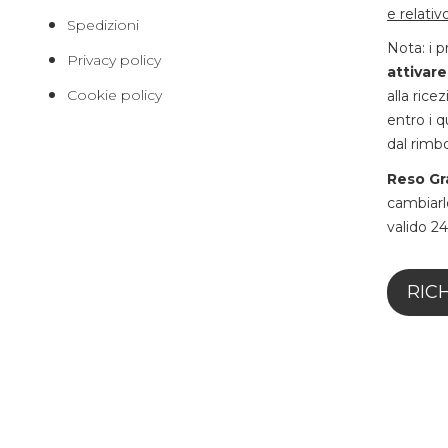
e relativ
Spedizioni
Nota: i p
Privacy policy
attivare
Cookie policy
alla rice
entro i q
dal rimbo
Reso Gra
cambiarlo
valido 24
RIC