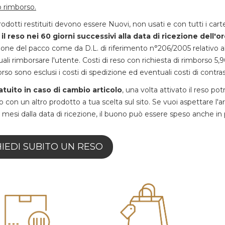
o rimborso.
rodotti restituiti devono essere Nuovi, non usati e con tutti i car
 il reso nei 60 giorni successivi alla data di ricezione dell'o
zione del pacco come da D.L. di riferimento n°206/2005 relativo al 
uali rimborsare l'utente. Costi di reso con richiesta di rimborso 5,9
rso sono esclusi i costi di spedizione ed eventuali costi di contra
tuito in caso di cambio articolo
, una volta attivato il reso po
 con un altro prodotto a tua scelta sul sito. Se vuoi aspettare l'
 mesi dalla data di ricezione, il buono può essere speso anche in 
HIEDI SUBITO UN RESO