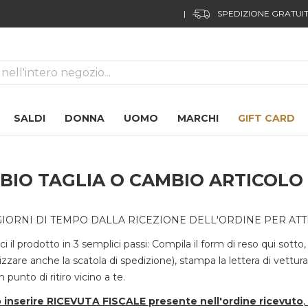
FUORI TUTTO!
01
08
43
14
ca
SALDI
DONNA
UOMO
MARCHI
GIFT CARD
BIO TAGLIA O CAMBIO ARTICOLO
GIORNI DI TEMPO DALLA RICEZIONE DELL'ORDINE PER ATTI
ci il prodotto in 3 semplici passi: Compila il form di reso qui sotto,
lizzare anche la scatola di spedizione), stampa la lettera di vettu
 punto di ritiro vicino a te.
o inserire RICEVUTA FISCALE presente nell'ordine ricevuto
,