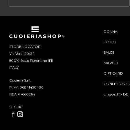
DONNA
UOMO
STORE LOCATOR
SALDI
Via Verdi 20/24
50019 Sesto Fiorentino (FI)
MARCHI
ITALY
GIFT CARD
Cuoieria S.r.l.
CONFEZIONE 
P.IVA 06841450486
Lingue:
IT
-
DE
REA FI-660264
SEGUICI