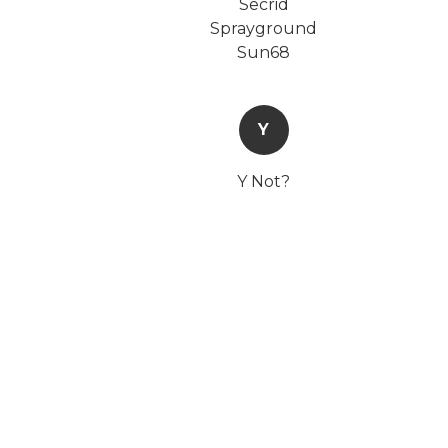
Secrid
Sprayground
Sun68
Y
Y Not?