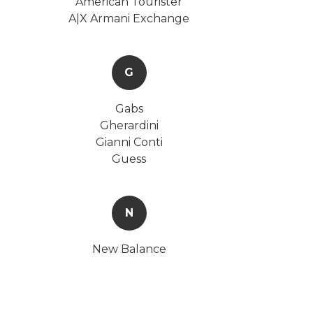
American Tourister
A|X Armani Exchange
G
Gabs
Gherardini
Gianni Conti
Guess
N
New Balance