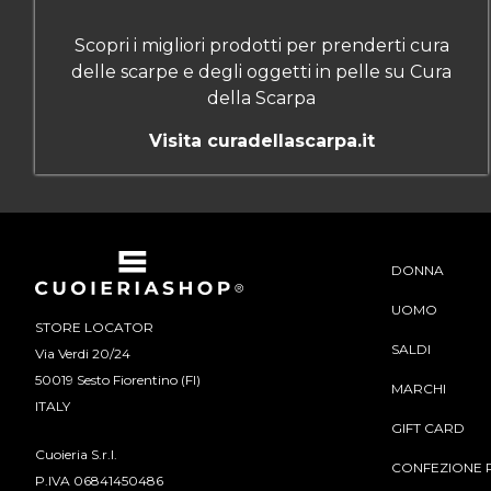
Scopri i migliori prodotti per prenderti cura
delle scarpe e degli oggetti in pelle su Cura
della Scarpa
Visita curadellascarpa.it
DONNA
UOMO
STORE LOCATOR
SALDI
Via Verdi 20/24
50019 Sesto Fiorentino (FI)
MARCHI
ITALY
GIFT CARD
Cuoieria S.r.l.
CONFEZIONE 
P.IVA 06841450486