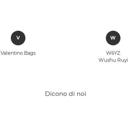
V
W
Valentino Bags
W6YZ
Wushu Ruyi
Dicono di noi