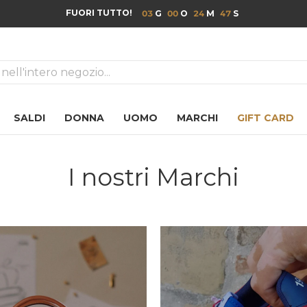
FUORI TUTTO!
03
00
24
46
ca
SALDI
DONNA
UOMO
MARCHI
GIFT CARD
I nostri Marchi