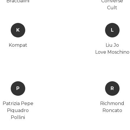
Braccialini
Converse
Cult
K
L
Kompat
Liu Jo
Love Moschino
P
R
Patrizia Pepe
Richmond
Piquadro
Roncato
Pollini