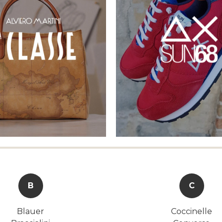
B
C
Blauer
Coccinelle