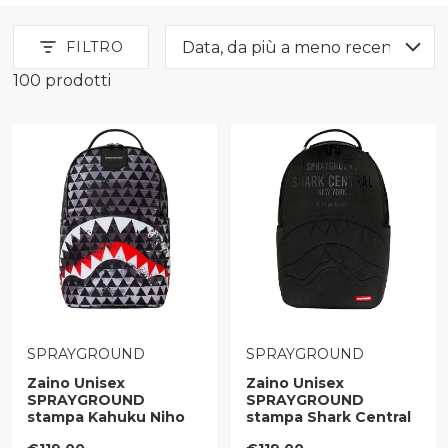
FILTRO
100 prodotti
Uomo Borse Borse Da Ufficio
VENDITORE:
VENDITORE:
SPRAYGROUND
SPRAYGROUND
Zaino Unisex
Zaino Unisex
SPRAYGROUND
SPRAYGROUND
stampa Kahuku Niho
stampa Shark Central
Mano
Embossed Black Nylon
Prezzo regolare
Prezzo regolare