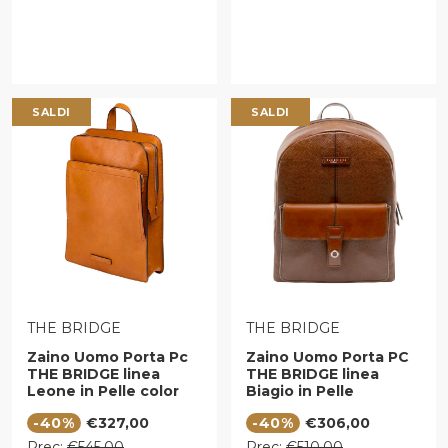
SALDI
SALDI
VENDITORE:
VENDITORE:
THE BRIDGE
THE BRIDGE
Zaino Uomo Porta Pc
Zaino Uomo Porta PC
THE BRIDGE linea
THE BRIDGE linea
Leone in Pelle color
Biagio in Pelle
Cognac
Marrone
Prezzo di vendita
Prezzo di vendita
-40%
€327,00
-40%
€306,00
Prezzo regolare
Prezzo regolare
Prec:
€545,00
Prec:
€510,00