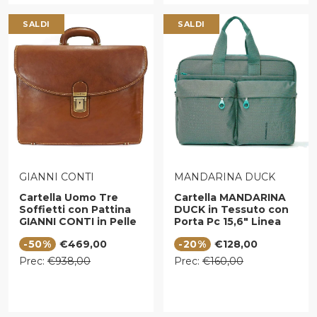
SALDI
SALDI
VENDITORE:
VENDITORE:
GIANNI CONTI
MANDARINA DUCK
Cartella Uomo Tre
Cartella MANDARINA
Soffietti con Pattina
DUCK in Tessuto con
GIANNI CONTI in Pelle
Porta Pc 15,6" Linea
Marrone
MD20 Colore Emerald
Prezzo di vendita
Prezzo di vendita
-50%
€469,00
-20%
€128,00
Prezzo regolare
Prezzo regolare
Prec:
€938,00
Prec:
€160,00