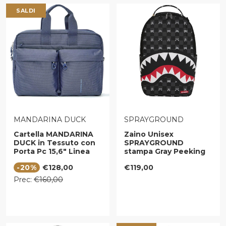
SALDI
VENDITORE:
VENDITORE:
MANDARINA DUCK
SPRAYGROUND
Cartella MANDARINA
Zaino Unisex
DUCK in Tessuto con
SPRAYGROUND
Porta Pc 15,6" Linea
stampa Gray Peeking
MD20 Colore Deep
Character Check
Prezzo di vendita
Prezzo regolare
-20%
€128,00
€119,00
Blue
Prezzo regolare
Prec:
€160,00