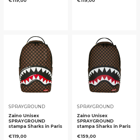
€119,00
€119,00
VENDITORE:
VENDITORE:
SPRAYGROUND
SPRAYGROUND
Zaino Unisex
Zaino Unisex
SPRAYGROUND
SPRAYGROUND
stampa Sharks in Paris
stampa Sharks in Paris
WTF Bubble Brown
Pyramid
Prezzo regolare
Prezzo regolare
€119,00
€159,00
Check