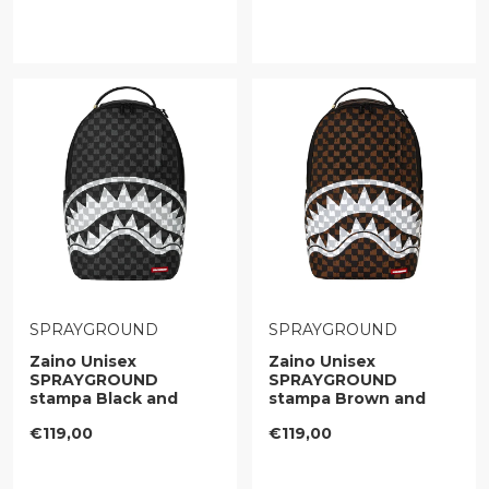
VENDITORE:
VENDITORE:
SPRAYGROUND
SPRAYGROUND
Zaino Unisex
Zaino Unisex
SPRAYGROUND
SPRAYGROUND
stampa Black and
stampa Brown and
White Drip Check
Cream Drip Check
Prezzo regolare
Prezzo regolare
€119,00
€119,00
Shark