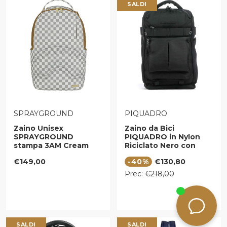
SALDI
VENDITORE:
VENDITORE:
SPRAYGROUND
PIQUADRO
Zaino Unisex
Zaino da Bici
SPRAYGROUND
PIQUADRO in Nylon
stampa 3AM Cream
Riciclato Nero con
Check DLXSV
Porta Pc 15,6" Linea
Prezzo regolare
Prezzo di vendita
€149,00
-40%
€130,80
Arne - CA5998S125
Prezzo regolare
Prec:
€218,00
SALDI
SALDI