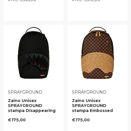
VENDITORE:
VENDITORE:
SPRAYGROUND
SPRAYGROUND
Zaino Unisex
Zaino Unisex
SPRAYGROUND
SPRAYGROUND
stampa Disappearing
stampa Embossed
Shark
Check Brown
Prezzo regolare
Prezzo regolare
€175,00
€175,00