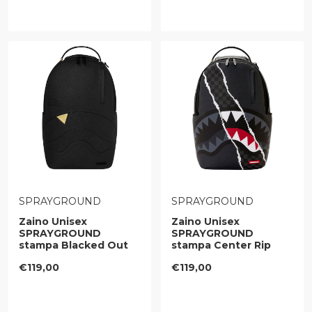
VENDITORE:
VENDITORE:
SPRAYGROUND
SPRAYGROUND
Zaino Unisex
Zaino Unisex
SPRAYGROUND
SPRAYGROUND
stampa Blacked Out
stampa Center Rip
Embossed Gold Tooth
Revealing Gray
Prezzo regolare
Prezzo regolare
€119,00
€119,00