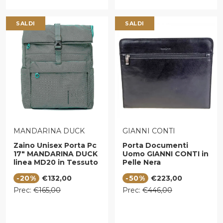
SALDI
SALDI
VENDITORE:
VENDITORE:
MANDARINA DUCK
GIANNI CONTI
Zaino Unisex Porta Pc
Porta Documenti
17" MANDARINA DUCK
Uomo GIANNI CONTI in
linea MD20 in Tessuto
Pelle Nera
Emerald
Prezzo di vendita
Prezzo di vendita
-20%
€132,00
-50%
€223,00
Prezzo regolare
Prezzo regolare
Prec:
€165,00
Prec:
€446,00