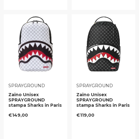
VENDITORE:
VENDITORE:
SPRAYGROUND
SPRAYGROUND
Zaino Unisex
Zaino Unisex
SPRAYGROUND
SPRAYGROUND
stampa Sharks in Paris
stampa Sharks in Paris
3D Effect
WTF Bubbly Black
Prezzo regolare
Prezzo regolare
€149,00
€119,00
Check