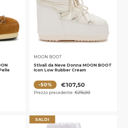
VENDITORE:
MOON BOOT
OON
Stivali da Neve Donna MOON BOOT
Pelle
Icon Low Rubber Cream
c
Prezzo di vendita
€107,50
-50%
Prezzo regolare
Prezzo precedente:
€215,00
SALDI