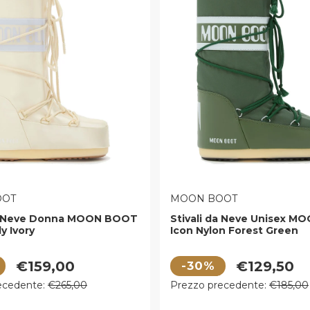
E:
VENDITORE:
OOT
MOON BOOT
da Neve Donna MOON BOOT
Stivali da Neve Unisex 
y Ivory
Icon Nylon Forest Green
 vendita
Prezzo di vendita
€159,00
€129,50
-30%
egolare
Prezzo regolare
ecedente:
€265,00
Prezzo precedente:
€185,00