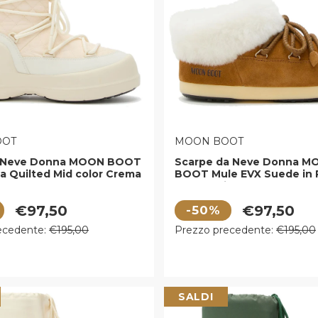
E:
VENDITORE:
OOT
MOON BOOT
da Neve Donna MOON BOOT
Scarpe da Neve Donna M
a Quilted Mid color Crema
BOOT Mule EVX Suede in 
Scamosciata color Cogna
 vendita
Prezzo di vendita
€97,50
€97,50
-50%
egolare
Prezzo regolare
ecedente:
€195,00
Prezzo precedente:
€195,00
SALDI