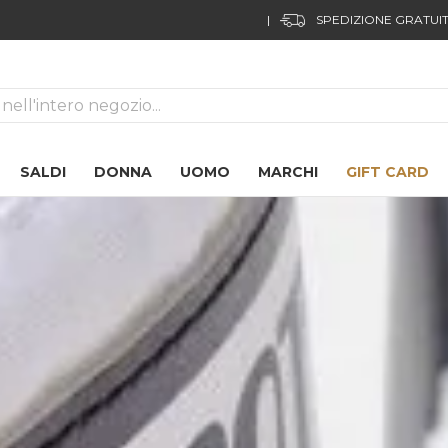
FUORI TUTTO!
03
02
19
17
ca
SALDI
DONNA
UOMO
MARCHI
GIFT CARD