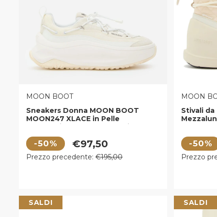
VENDITORE:
VENDITOR
MOON BOOT
MOON B
Sneakers Donna MOON BOOT
Stivali 
MOON247 XLACE in Pelle
Mezzalun
Scamosciata e Tessuto White
Prezzo di vendita
Prezzo di
€97,50
-50%
-50%
Prezzo regolare
Prezzo r
Prezzo precedente:
€195,00
Prezzo pr
SALDI
SALDI