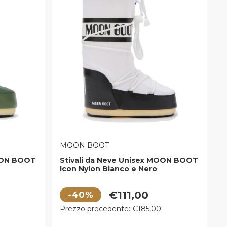
VENDITORE:
MOON BOOT
MOON BOOT
Stivali da Neve Unisex MOON BOOT
Icon Nylon Bianco e Nero
Prezzo di vendita
€111,00
-40%
Prezzo regolare
Prezzo precedente:
€185,00