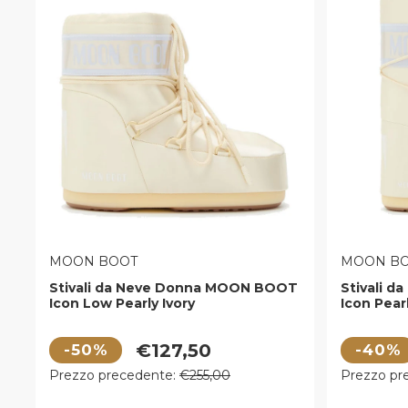
VENDITORE:
VENDITOR
MOON BOOT
MOON B
Stivali da Neve Donna MOON BOOT
Stivali 
Icon Low Pearly Ivory
Icon Pearl
Prezzo di vendita
Prezzo di
€127,50
-50%
-40%
Prezzo regolare
Prezzo r
Prezzo precedente:
€255,00
Prezzo pr