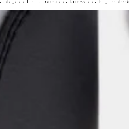
atalogo e difenditi con stile dalla neve e dalle giornate di