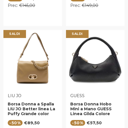
Prezzo regolare
Prezzo regolare
Prec:
€145,00
Prec:
€149,00
SALDI
SALDI
VENDITORE:
VENDITORE:
LIU JO
GUESS
Borsa Donna a Spalla
Borsa Donna Hobo
LIU JO Better linea La
Mini a Mano GUESS
Puffy Grande color
Linea Gilda Colore
Fango
Nero
Prezzo di vendita
Prezzo di vendita
-50%
€89,50
-50%
€57,50