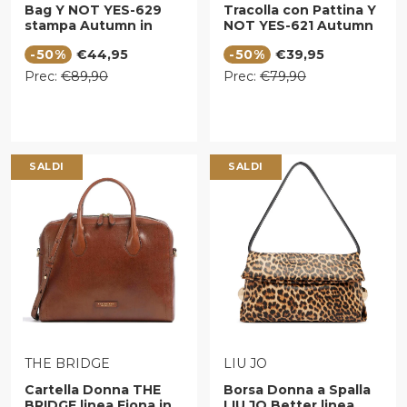
Bag Y NOT YES-629
Tracolla con Pattina Y
stampa Autumn in
NOT YES-621 Autumn
Holland
in Holland
Prezzo di vendita
Prezzo di vendita
-50%
€44,95
-50%
€39,95
Prezzo regolare
Prezzo regolare
Prec:
€89,90
Prec:
€79,90
SALDI
SALDI
VENDITORE:
VENDITORE:
THE BRIDGE
LIU JO
Cartella Donna THE
Borsa Donna a Spalla
BRIDGE linea Fiona in
LIU JO Better linea