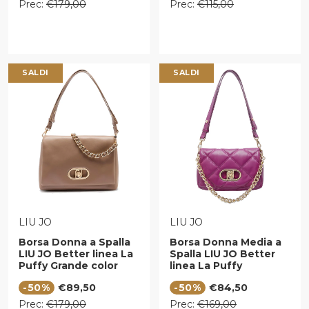
Prezzo regolare
Prezzo regolare
Prec:
€179,00
Prec:
€115,00
SALDI
SALDI
VENDITORE:
VENDITORE:
LIU JO
LIU JO
Borsa Donna a Spalla
Borsa Donna Media a
LIU JO Better linea La
Spalla LIU JO Better
Puffy Grande color
linea La Puffy
Mocha
Trapuntata Viola
Prezzo di vendita
Prezzo di vendita
-50%
€89,50
-50%
€84,50
Prezzo regolare
Prezzo regolare
Prec:
€179,00
Prec:
€169,00