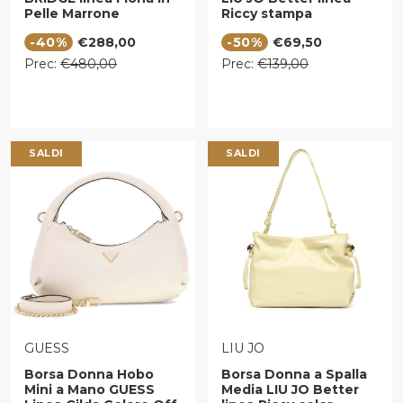
Pelle Marrone
Riccy stampa
Animalier
Prezzo di vendita
Prezzo di vendita
-40%
€288,00
-50%
€69,50
Prezzo regolare
Prezzo regolare
Prec:
€480,00
Prec:
€139,00
SALDI
SALDI
VENDITORE:
VENDITORE:
GUESS
LIU JO
Borsa Donna Hobo
Borsa Donna a Spalla
Mini a Mano GUESS
Media LIU JO Better