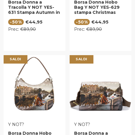
Borsa Donna a
Borsa Donna Hobo
Tracolla Y NOT YES-
Bag Y NOT YES-629
631 Stampa Autumn in
stampa Christmas
Holland
Venice
Prezzo di vendita
Prezzo di vendita
-50%
€44,95
-50%
€44,95
Prezzo regolare
Prezzo regolare
Prec:
€89,90
Prec:
€89,90
SALDI
SALDI
VENDITORE:
VENDITORE:
Y NOT?
Y NOT?
Borsa Donna Hobo
Borsa Donna a