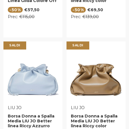
Linea Gilda Colore Off
linea Riccy color
White
Avocado
Prezzo di vendita
Prezzo di vendita
-50%
€57,50
-50%
€69,50
Prezzo regolare
Prezzo regolare
Prec:
€115,00
Prec:
€139,00
SALDI
SALDI
VENDITORE:
VENDITORE:
LIU JO
LIU JO
Borsa Donna a Spalla
Borsa Donna a Spalla
Media LIU JO Better
Media LIU JO Better
linea Riccy Azzurro
linea Riccy color