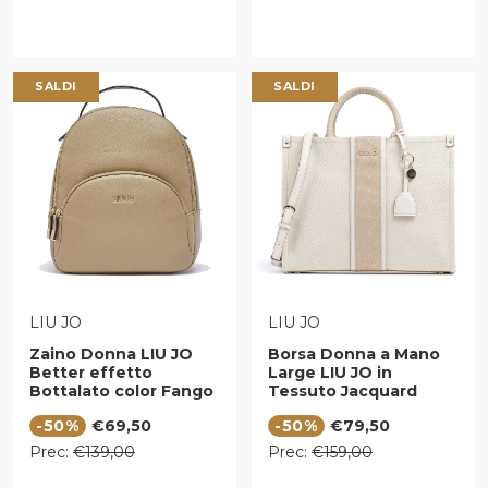
SALDI
SALDI
VENDITORE:
VENDITORE:
LIU JO
LIU JO
Zaino Donna LIU JO
Borsa Donna a Mano
Better effetto
Large LIU JO in
Bottalato color Fango
Tessuto Jacquard
Beige
Prezzo di vendita
Prezzo di vendita
-50%
€69,50
-50%
€79,50
Prezzo regolare
Prezzo regolare
Prec:
€139,00
Prec:
€159,00