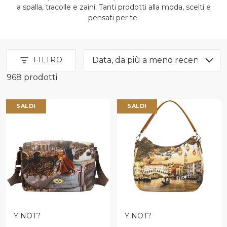
a spalla, tracolle e zaini. Tanti prodotti alla moda, scelti e
pensati per te.
FILTRO
968 prodotti
Saldi Donna Borse
SALDI
SALDI
VENDITORE:
VENDITORE:
Y NOT?
Y NOT?