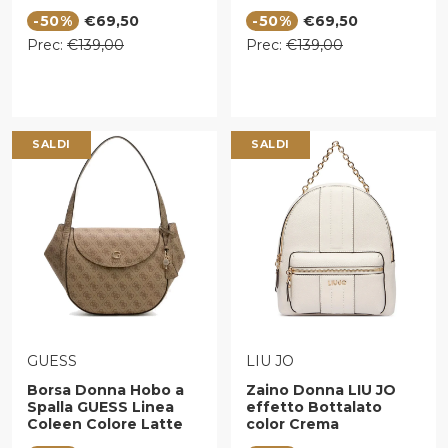
Fango
Prezzo di vendita
Prezzo di vendita
-50%
€69,50
-50%
€69,50
Prezzo regolare
Prezzo regolare
Prec:
€139,00
Prec:
€139,00
SALDI
SALDI
VENDITORE:
VENDITORE:
GUESS
LIU JO
Borsa Donna Hobo a
Zaino Donna LIU JO
Spalla GUESS Linea
effetto Bottalato
Coleen Colore Latte
color Crema
Logo