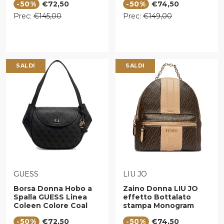
Prezzo di vendita
Prezzo di vendita
-50%
€72,50
-50%
€74,50
Prezzo regolare
Prezzo regolare
Prec:
€145,00
Prec:
€149,00
SALDI
SALDI
VENDITORE:
VENDITORE:
GUESS
LIU JO
Borsa Donna Hobo a
Zaino Donna LIU JO
Spalla GUESS Linea
effetto Bottalato
Coleen Colore Coal
stampa Monogram
Logo
Testa di Moro
Prezzo di vendita
Prezzo di vendita
-50%
€72,50
-50%
€74,50