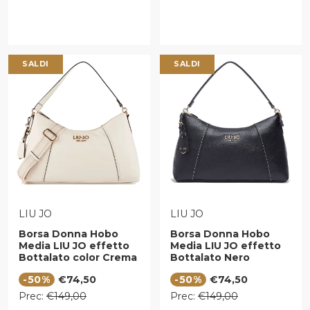
SALDI
SALDI
VENDITORE:
VENDITORE:
LIU JO
LIU JO
Borsa Donna Hobo
Borsa Donna Hobo
Media LIU JO effetto
Media LIU JO effetto
Bottalato color Crema
Bottalato Nero
Prezzo di vendita
Prezzo di vendita
-50%
€74,50
-50%
€74,50
Prezzo regolare
Prezzo regolare
Prec:
€149,00
Prec:
€149,00