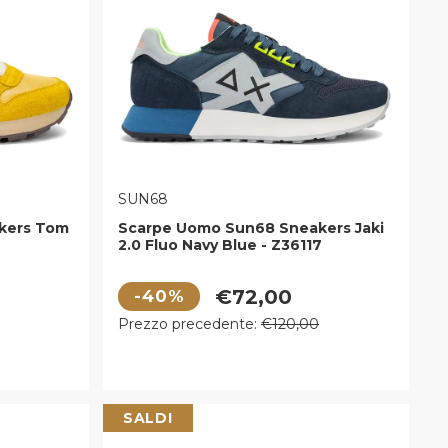
VENDITORE:
SUN68
kers Tom
Scarpe Uomo Sun68 Sneakers Jaki
2.0 Fluo Navy Blue - Z36117
Prezzo di vendita
€72,00
-40%
Prezzo regolare
Prezzo precedente:
€120,00
SALDI