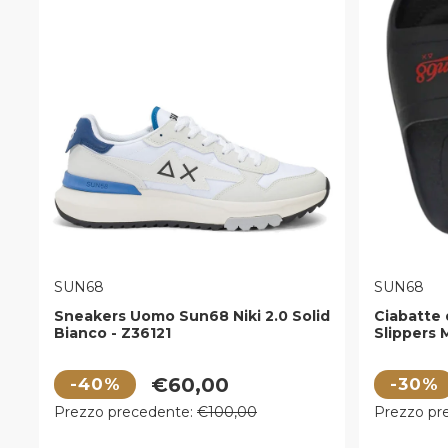
VENDITORE:
VENDITOR
SUN68
SUN68
Sneakers Uomo Sun68 Niki 2.0 Solid
Ciabatte
Bianco - Z36121
Slippers 
Colore Ne
Prezzo di vendita
Prezzo di
€60,00
-40%
-30%
Prezzo regolare
Prezzo r
Prezzo precedente:
€100,00
Prezzo pr