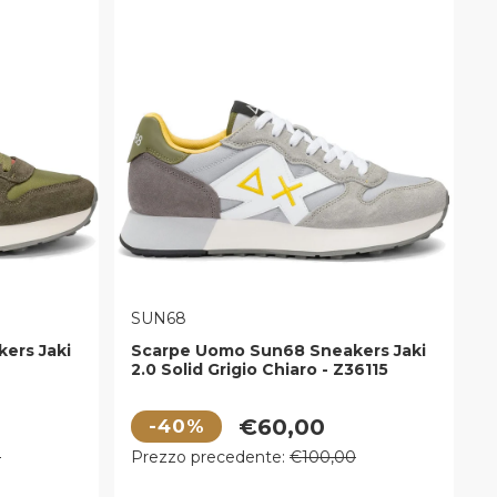
VENDITORE:
SUN68
ers Jaki
Scarpe Uomo Sun68 Sneakers Jaki
2.0 Solid Grigio Chiaro - Z36115
Prezzo di vendita
€60,00
-40%
Prezzo regolare
0
Prezzo precedente:
€100,00