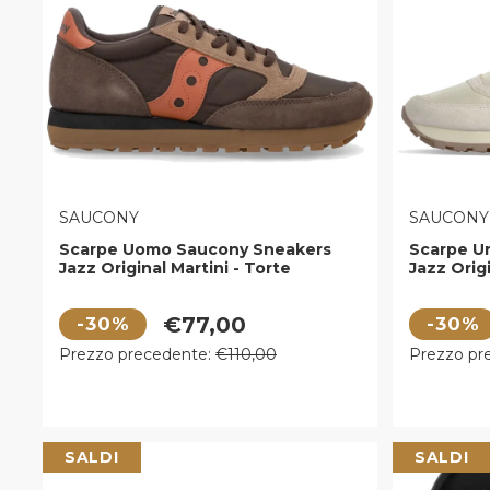
VENDITORE:
VENDITOR
SAUCONY
SAUCONY
Scarpe Uomo Saucony Sneakers
Scarpe U
Jazz Original Martini - Torte
Jazz Orig
Prezzo di vendita
Prezzo di
€77,00
-30%
-30%
Prezzo regolare
Prezzo r
Prezzo precedente:
€110,00
Prezzo pr
SALDI
SALDI