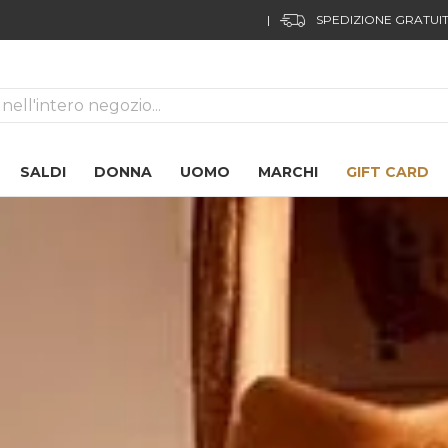
|
SPEDIZIONE GRATUITA DA 99,00€
|
RESO FACILE
ca
SALDI
DONNA
UOMO
MARCHI
GIFT CARD