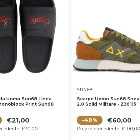
E:
VENDITORE:
SUN68
 da Uomo Sun68 Linea
Scarpe Uomo Sun68 Sneak
Monoblock Print Sun68
2.0 Solid Militare - Z36115
ro - Rosso - X36115
 vendita
Prezzo di vendita
€21,00
€60,00
-40%
egolare
Prezzo regolare
ecedente:
€30,00
Prezzo precedente:
€100,0