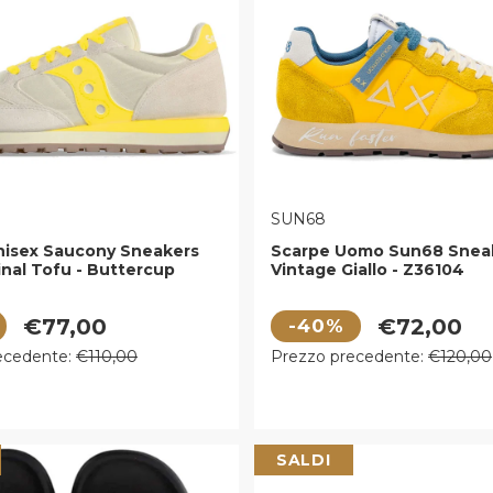
E:
VENDITORE:
SUN68
nisex Saucony Sneakers
Scarpe Uomo Sun68 Snea
inal Tofu - Buttercup
Vintage Giallo - Z36104
 vendita
Prezzo di vendita
€77,00
€72,00
-40%
egolare
Prezzo regolare
ecedente:
€110,00
Prezzo precedente:
€120,00
SALDI