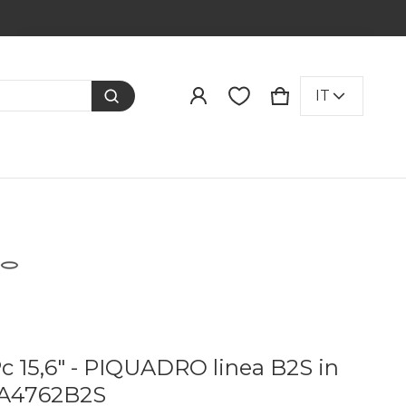
Prodotto aggiunto al carrello
LINGUA
IT
CARRELLO
0 ITEMS
VISUALIZZA IL CARRELLO (
)
PROCEDI ALL'ACQUISTO
c 15,6" - PIQUADRO linea B2S in
CA4762B2S