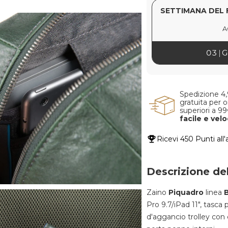
SETTIMANA DEL 
A
03
G
Spedizione 4
gratuita per o
superiori a 9
facile e vel
Ricevi
450 Punti
all
Descrizione de
Zaino
Piquadro
linea
Pro 9.7/iPad 11", tasca 
d'aggancio trolley con 