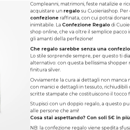
Compleanni, matrimoni, feste natalizie e ri
acquistare un
regalo
su
Cuoieriashop
. Per
confezione
raffinata, con cui potrai donare 
inimitabile. La
Confezione Regalo
di Cuoie
shop online, che va oltre il semplice pacco 
gli amanti della perfezione!
Che regalo sarebbe senza una confezi
Lo stile sorprende sempre, per questo ti diam
alternativo: con questa bellissima shopper r
finitura silver.
Ovviamente la cura ai dettagli non manca m
con manici e dettagli in tessuto, richiudibi
scritte stampate che costituiscono il tocco 
Stupisci con un doppio regalo, a questo pu
alle persone che ami!
Cosa stai aspettando? Con soli 5€ in più
NB: la confezione regalo viene spedita sfu