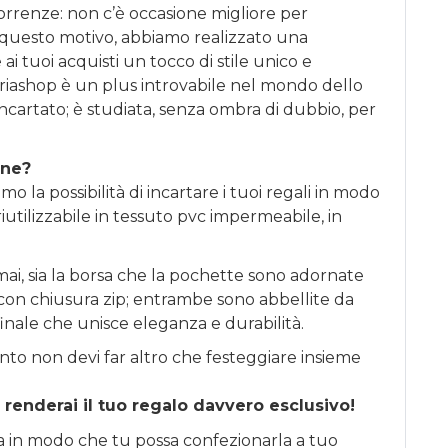
correnze: non c’è occasione migliore per
 questo motivo, abbiamo realizzato una
ai tuoi acquisti un tocco di stile unico e
riashop è un plus introvabile nel mondo dello
incartato; è studiata, senza ombra di dubbio, per
one?
o la possibilità di incartare i tuoi regali in modo
iutilizzabile in tessuto pvc impermeabile, in
ai, sia la borsa che la pochette sono adornate
li con chiusura zip; entrambe sono abbellite da
finale che unisce eleganza e durabilità.
nto non devi far altro che festeggiare insieme
 renderai il tuo regalo davvero esclusivo!
sa in modo che tu possa confezionarla a tuo