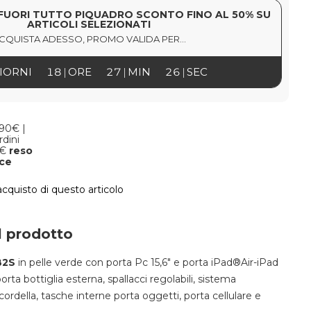
FUORI TUTTO PIQUADRO SCONTO FINO AL 50% SU
ARTICOLI SELEZIONATI
CQUISTA ADESSO, PROMO VALIDA PER...
IORNI
18
ORE
27
MIN
25
SEC
,90€ |
rdini
9€
reso
oce
'acquisto di questo articolo
l prodotto
B2S
in pelle verde con porta Pc 15,6" e porta iPad®Air-iPad
porta bottiglia esterna, spallacci regolabili, sistema
cordella, tasche interne porta oggetti, porta cellulare e