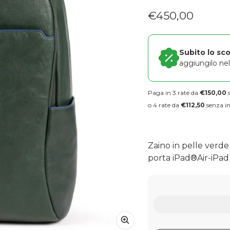
€450,00
Prezzo regolare
Subito lo sc
aggiungilo nel 
Paga in 3 rate da
€150,00
s
o 4 rate da
€112,50
senza in
Zaino in pelle verde
porta iPad®Air-iPad P