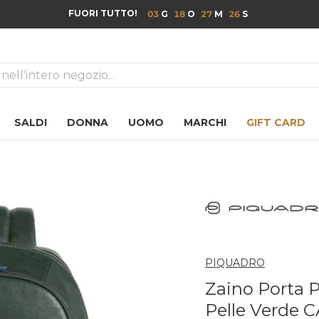
FUORI TUTTO!
03
18
27
25
ca
SALDI
DONNA
UOMO
MARCHI
GIFT CARD
PIQUADRO
Zaino Porta P
Pelle Verde 