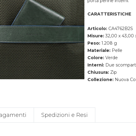
porta penne interni.
CARATTERISTICHE
Articolo:
CA4762B2S
Misure:
32,00 x 43,00 
Peso:
1.208 g
Materiale:
Pelle
Colore:
Verde
Interni:
Due scomparti 
Chiusura:
Zip
Collezione:
Nuova Col
agamenti
Spedizioni e Resi