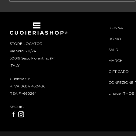
DONNA
UOMO
STORE LOCATOR
SALDI
Via Verdi 20/24
50019 Sesto Fiorentino (FI)
MARCHI
ITALY
GIFT CARD
Cuoieria S.r.l.
CONFEZIONE 
P.IVA 06841450486
Lingue:
IT
-
DE
REA FI-660264
SEGUICI