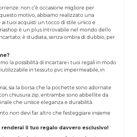
correnze: non c’è occasione migliore per
 questo motivo, abbiamo realizzato una
ai tuoi acquisti un tocco di stile unico e
riashop è un plus introvabile nel mondo dello
incartato; è studiata, senza ombra di dubbio, per
one?
o la possibilità di incartare i tuoi regali in modo
iutilizzabile in tessuto pvc impermeabile, in
ai, sia la borsa che la pochette sono adornate
li con chiusura zip; entrambe sono abbellite da
finale che unisce eleganza e durabilità.
nto non devi far altro che festeggiare insieme
 renderai il tuo regalo davvero esclusivo!