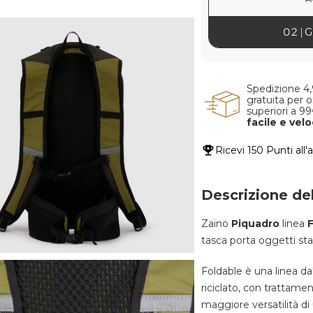
02
G
Spedizione 4
gratuita per o
superiori a 9
facile e vel
Ricevi
150 Punti
all'
Descrizione de
Zaino
Piquadro
linea
tasca porta oggetti sta
Foldable è una linea da
riciclato, con trattamen
maggiore versatilità di 