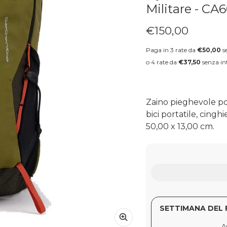
Militare - C
€150,00
Prezzo regolare
Paga in 3 rate da
€50,00
se
o 4 rate da
€37,50
senza int
Zaino pieghevole por
bici portatile, cingh
50,00 x 13,00 cm.
SETTIMANA DEL 
A