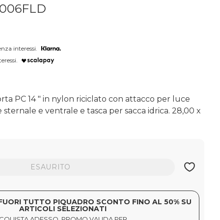
A6006FLD
nza interessi.
eressi.
ta PC 14 " in nylon riciclato con attacco per luce
ie sternale e ventrale e tasca per sacca idrica. 28,00 x
ESAURITO
FUORI TUTTO PIQUADRO SCONTO FINO AL 50% SU
ARTICOLI SELEZIONATI
CQUISTA ADESSO, PROMO VALIDA PER...