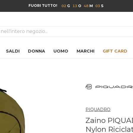
FUORI TUTTO!
02
13
48
02
ca
SALDI
DONNA
UOMO
MARCHI
GIFT CARD
PIQUADRO
Zaino PIQUAD
Nylon Ricicla