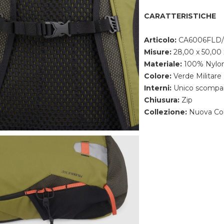
CARATTERISTICHE
Articolo:
CA6006FLD
Misure:
28,00 x 50,00 
Materiale:
100% Nylon 
Colore:
Verde Militare
Interni:
Unico scompar
Chiusura:
Zip
Collezione:
Nuova Col