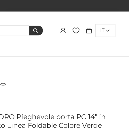
Prodotto aggiunto al carrello
LINGUA
IT
CARRELLO
0 ITEMS
VISUALIZZA IL CARRELLO (
)
PROCEDI ALL'ACQUISTO
RO Pieghevole porta PC 14" in
to Linea Foldable Colore Verde