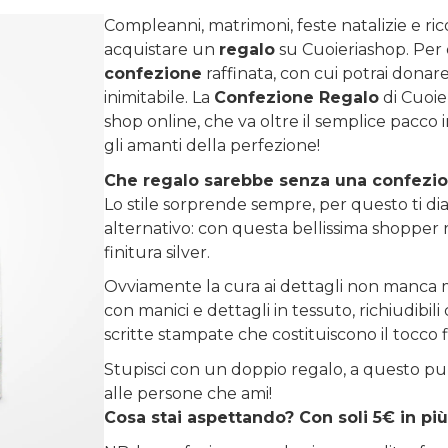
Compleanni, matrimoni, feste natalizie e ri
acquistare un
regalo
su
Cuoieriashop
. Per
confezione
raffinata, con cui potrai donare 
inimitabile. La
Confezione Regalo
di Cuoie
shop online, che va oltre il semplice pacco 
gli amanti della perfezione!
Che regalo sarebbe senza una confezi
Lo stile sorprende sempre, per questo ti diam
alternativo: con questa bellissima shopper r
finitura silver.
Ovviamente la cura ai dettagli non manca m
con manici e dettagli in tessuto, richiudibi
scritte stampate che costituiscono il tocco 
Stupisci con un doppio regalo, a questo pu
alle persone che ami!
Cosa stai aspettando? Con soli 5€ in più