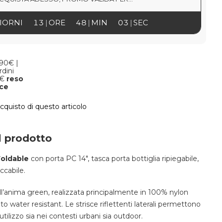
IORNI
13
ORE
48
MIN
02
SEC
,90€ |
rdini
9€
reso
oce
acquisto di questo articolo
l prodotto
Foldable
con porta PC 14", tasca porta bottiglia ripiegabile,
ccabile.
ll’anima green, realizzata principalmente in 100% nylon
to water resistant. Le strisce riflettenti laterali permettono
utilizzo sia nei contesti urbani sia outdoor.