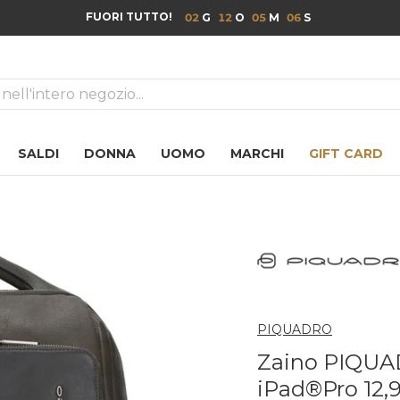
FUORI TUTTO!
02
12
05
05
ca
SALDI
DONNA
UOMO
MARCHI
GIFT CARD
PIQUADRO
Zaino PIQUAD
iPad®Pro 12,