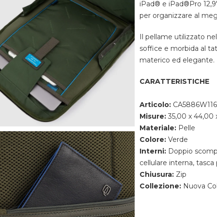
iPad® e iPad®Pro 12,9'
per organizzare al megl
Il pellame utilizzato n
soffice e morbida al tat
materico ed elegante.
CARATTERISTICHE
Articolo:
CA5886W116
Misure:
35,00 x 44,00 x
Materiale:
Pelle
Colore:
Verde
Interni:
Doppio scompar
cellulare interna, tasca
Chiusura:
Zip
Collezione:
Nuova Col