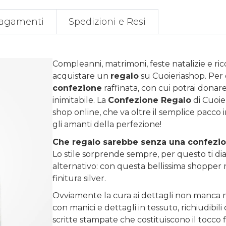
agamenti
Spedizioni e Resi
Compleanni, matrimoni, feste natalizie e ri
acquistare un
regalo
su
Cuoieriashop
. Per
confezione
raffinata, con cui potrai donare 
inimitabile. La
Confezione Regalo
di Cuoie
shop online, che va oltre il semplice pacco 
gli amanti della perfezione!
Che regalo sarebbe senza una confezi
Lo stile sorprende sempre, per questo ti diam
alternativo: con questa bellissima shopper r
finitura silver.
Ovviamente la cura ai dettagli non manca m
con manici e dettagli in tessuto, richiudibi
scritte stampate che costituiscono il tocco 