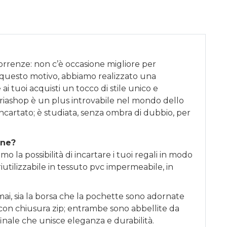
correnze: non c’è occasione migliore per
 questo motivo, abbiamo realizzato una
ai tuoi acquisti un tocco di stile unico e
riashop è un plus introvabile nel mondo dello
incartato; è studiata, senza ombra di dubbio, per
one?
o la possibilità di incartare i tuoi regali in modo
iutilizzabile in tessuto pvc impermeabile, in
ai, sia la borsa che la pochette sono adornate
li con chiusura zip; entrambe sono abbellite da
finale che unisce eleganza e durabilità.