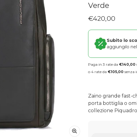
Verde
€420,00
Prezzo regolare
Subito lo sc
aggiungilo nel 
Paga in 3 rate da
€140,00
o 4 rate da
€105,00
senza i
Zaino grande fast-c
porta bottiglia o o
collezione Piquadro