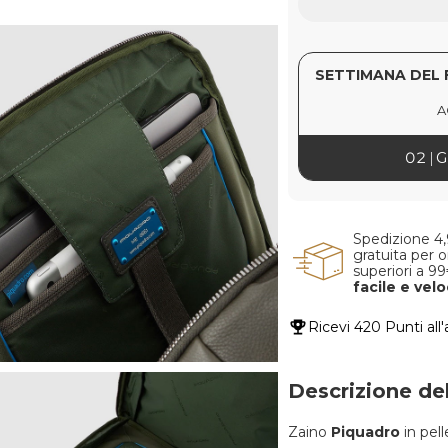
SETTIMANA DEL 
A
02
G
Spedizione 4
gratuita per o
superiori a 9
facile e vel
Ricevi
420 Punti
all
Descrizione de
Zaino
Piquadro
in pel