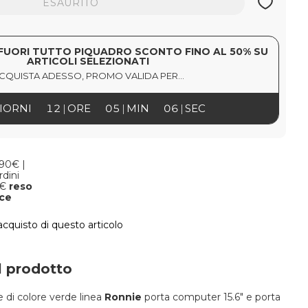
ESAURITO
FUORI TUTTO PIQUADRO SCONTO FINO AL 50% SU
ARTICOLI SELEZIONATI
CQUISTA ADESSO, PROMO VALIDA PER...
IORNI
12
ORE
05
MIN
05
SEC
,90€ |
rdini
9€
reso
oce
'acquisto di questo articolo
l prodotto
le di colore verde linea
Ronnie
porta computer 15.6" e porta