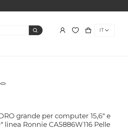
Prodotto aggiunto al carrello
LINGUA
IT
CARRELLO
0 ITEMS
VISUALIZZA IL CARRELLO (
)
PROCEDI ALL'ACQUISTO
RO grande per computer 15,6" e
9" linea Ronnie CA5886W116 Pelle