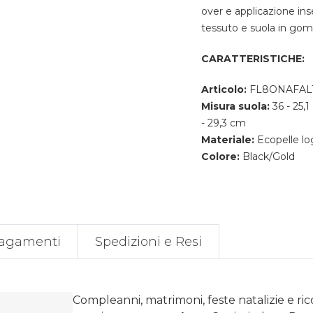
over e applicazione ins
tessuto e suola in gom
CARATTERISTICHE:
Articolo:
FL8ONAFAL
Misura suola:
36 - 25,
- 29,3 cm
Materiale:
Ecopelle lo
Colore:
Black/Gold
agamenti
Spedizioni e Resi
Compleanni, matrimoni, feste natalizie e ri