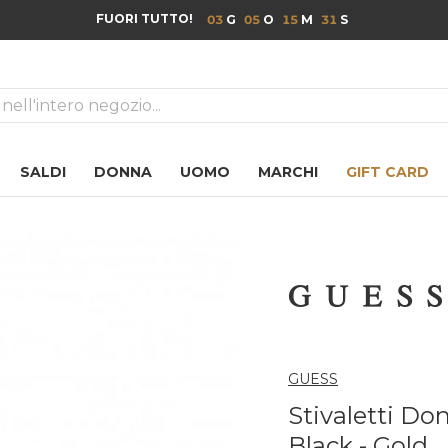
FUORI TUTTO!
03
05
15
30
ca
SALDI
DONNA
UOMO
MARCHI
GIFT CARD
GUESS
Stivaletti Do
Black - Gold