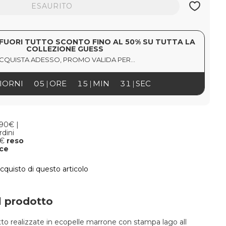
ESAURITO
FUORI TUTTO SCONTO FINO AL 50% SU TUTTA LA
COLLEZIONE GUESS
CQUISTA ADESSO, PROMO VALIDA PER...
IORNI
05
ORE
15
MIN
30
SEC
,90€ |
rdini
9€
reso
oce
acquisto di questo articolo
l prodotto
tto realizzate in ecopelle marrone con stampa lago all