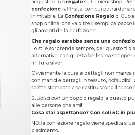
acquistare un
regalo
su
Cuoieriashop
. Per
confezione
raffinata, con cui potrai donare 
inimitabile. La
Confezione Regalo
di Cuoie
shop online, che va oltre il semplice pacco 
gli amanti della perfezione!
Che regalo sarebbe senza una confezi
Lo stile sorprende sempre, per questo ti diam
alternativo: con questa bellissima shopper r
finitura silver.
Ovviamente la cura ai dettagli non manca m
con manici e dettagli in tessuto, richiudibi
scritte stampate che costituiscono il tocco 
Stupisci con un doppio regalo, a questo pu
alle persone che ami!
Cosa stai aspettando? Con soli 5€ in più
NB: la confezione regalo viene spedita sfu
piacimento.