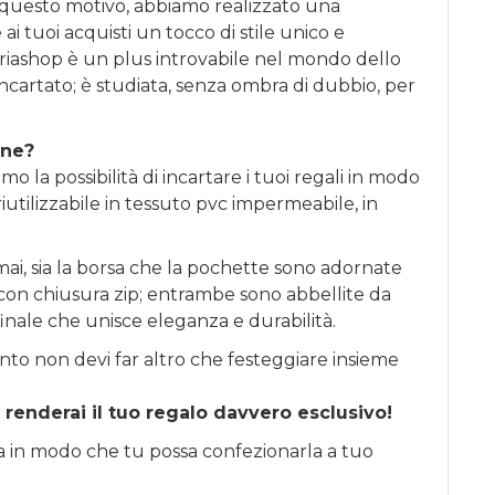
 questo motivo, abbiamo realizzato una
ai tuoi acquisti un tocco di stile unico e
riashop è un plus introvabile nel mondo dello
incartato; è studiata, senza ombra di dubbio, per
one?
o la possibilità di incartare i tuoi regali in modo
iutilizzabile in tessuto pvc impermeabile, in
ai, sia la borsa che la pochette sono adornate
li con chiusura zip; entrambe sono abbellite da
finale che unisce eleganza e durabilità.
nto non devi far altro che festeggiare insieme
 renderai il tuo regalo davvero esclusivo!
sa in modo che tu possa confezionarla a tuo