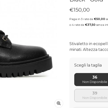
€150,00
Prezzo regolare
Paga in 3 rate da
€50,00
se
o 4 rate da
€37,50
senza int
Stivaletto in ecopel
minati. Altezza tacc
Scegli la taglia
36
39