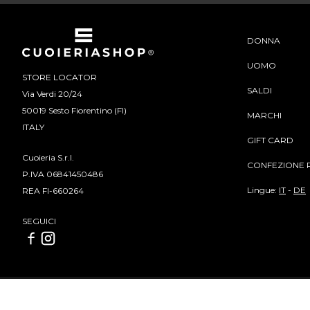
DONNA
UOMO
STORE LOCATOR
SALDI
Via Verdi 20/24
50019 Sesto Fiorentino (FI)
MARCHI
ITALY
GIFT CARD
Cuoieria S.r.l.
CONFEZIONE 
P.IVA 06841450486
Lingue:
IT
-
DE
REA FI-660264
SEGUICI
Cuoieria S.r.l | P.IVA 06841450486 | REA FI-660264