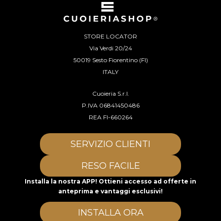
STORE LOCATOR
Via Verdi 20/24
50019 Sesto Fiorentino (FI)
ITALY
Cuoieria S.r.l.
P.IVA 06841450486
REA FI-660264
SERVIZIO CLIENTI
RESO FACILE
Installa la nostra APP! Ottieni accesso ad offerte in
anteprima e vantaggi esclusivi!
INSTALLA ORA