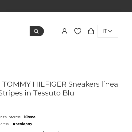
Prodotto aggiunto al carrello
LINGUA
IT
CARRELLO
0 ITEMS
VISUALIZZA IL CARRELLO (
)
PROCEDI ALL'ACQUISTO
 TOMMY HILFIGER Sneakers linea
tripes in Tessuto Blu
nza interessi.
eressi.