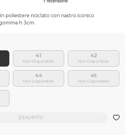
n poliestere riciclato con nastro iconico
n gomma h 3cm.
41
42
44
45
ESAURITO