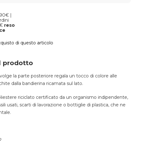
,90€ |
rdini
9€
reso
oce
cquisto di questo articolo
l prodotto
volge la parte posteriore regala un tocco di colore alle
hite dalla bandierina ricamata sul lato.
liestere riciclato certificato da un organismo indipendente,
ili usati, scarti di lavorazione o bottiglie di plastica, che ne
ntale.
2