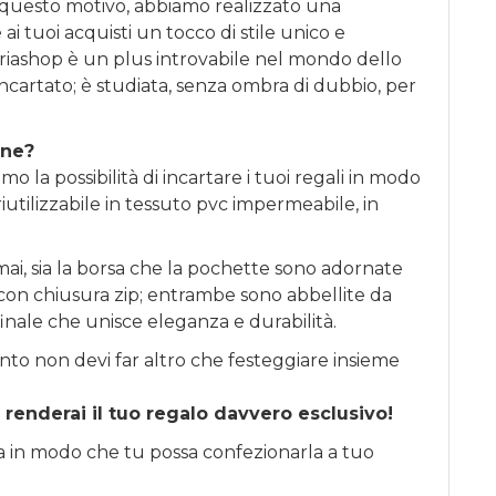
 questo motivo, abbiamo realizzato una
ai tuoi acquisti un tocco di stile unico e
riashop è un plus introvabile nel mondo dello
incartato; è studiata, senza ombra di dubbio, per
one?
o la possibilità di incartare i tuoi regali in modo
iutilizzabile in tessuto pvc impermeabile, in
ai, sia la borsa che la pochette sono adornate
li con chiusura zip; entrambe sono abbellite da
finale che unisce eleganza e durabilità.
nto non devi far altro che festeggiare insieme
 renderai il tuo regalo davvero esclusivo!
sa in modo che tu possa confezionarla a tuo