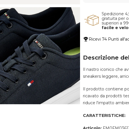
Spedizione 4
gratuita per o
superiori a 9
facile e vel
Ricevi
74 Punti
all'a
Descrizione de
Il nastro iconico che av
sneakers leggere, arricc
Il prodotto contiene po
ricavato da prodotti tess
riduce l'impatto ambie
CARATTERISTICHE:
Articolo:
FM0FM0361