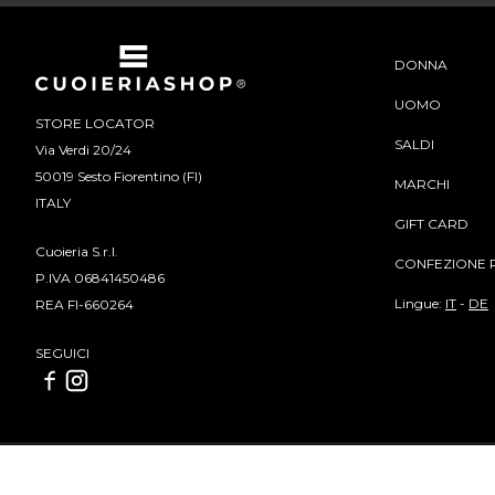
DONNA
UOMO
STORE LOCATOR
SALDI
Via Verdi 20/24
50019 Sesto Fiorentino (FI)
MARCHI
ITALY
GIFT CARD
Cuoieria S.r.l.
CONFEZIONE 
P.IVA 06841450486
Lingue:
IT
-
DE
REA FI-660264
SEGUICI
Cuoieria S.r.l | P.IVA 06841450486 | REA FI-660264