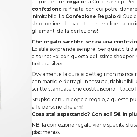
acquistare un
regalo
su
Cuoieriashop
. Per
confezione
raffinata, con cui potrai donare 
inimitabile. La
Confezione Regalo
di Cuoie
shop online, che va oltre il semplice pacco 
gli amanti della perfezione!
Che regalo sarebbe senza una confezi
Lo stile sorprende sempre, per questo ti diam
alternativo: con questa bellissima shopper r
finitura silver.
Ovviamente la cura ai dettagli non manca m
con manici e dettagli in tessuto, richiudibi
scritte stampate che costituiscono il tocco 
Stupisci con un doppio regalo, a questo pu
alle persone che ami!
Cosa stai aspettando? Con soli 5€ in più
NB: la confezione regalo viene spedita sfu
piacimento.