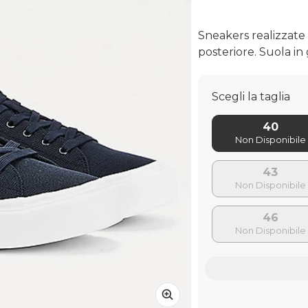
Sneakers realizzate i
posteriore. Suola i
Scegli la taglia
40
43
46