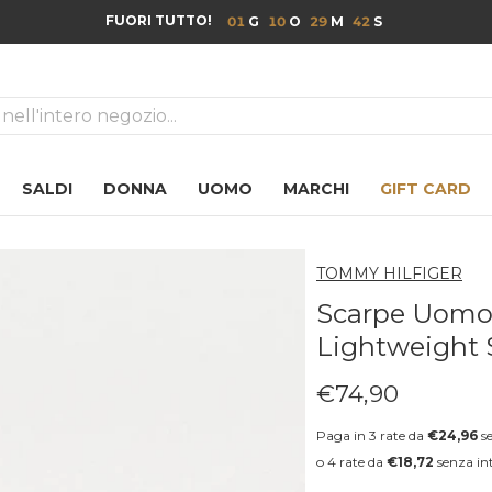
FUORI TUTTO!
01
10
29
41
ca
SALDI
DONNA
UOMO
MARCHI
GIFT CARD
TOMMY HILFIGER
Scarpe Uomo
Lightweight S
€74,90
Prezzo regolare
Paga in 3 rate da
€24,96
se
o 4 rate da
€18,72
senza int