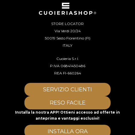
STORE LOCATOR
Via Verdi 20/24
50019 Sesto Fiorentino (FI)
ITALY
Cuoieria S.r.l.
P.IVA 06841450486
REA FI-660264
SERVIZIO CLIENTI
RESO FACILE
Installa la nostra APP! Ottieni accesso ad offerte in
anteprima e vantaggi esclusivi!
INSTALLA ORA