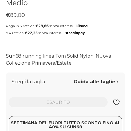
Medio
Prezzo regolare
€89,00
Paga in 3 rate da
€29,66
senza interessi.
o 4 rate da
€22,25
senza interessi.
Sun68 running linea Tom Solid Nylon. Nuova
Collezione Primavera/Estate.
Scegli la taglia
Guida alle taglie
ESAURITO
SETTIMANA DEL FUORI TUTTO SCONTO FINO AL
40% SU SUN68