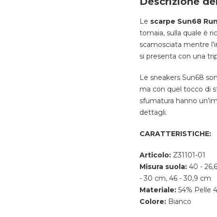
Descrizione de
Le
scarpe Sun68 Run
tomaia, sulla quale è ri
scamosciata mentre l'in
si presenta con una trip
Le sneakers Sun68 sono
ma con quel tocco di st
sfumatura hanno un’im
dettagli.
CARATTERISTICHE:
Articolo:
Z31101-01
Misura suola:
40 - 26,
- 30 cm, 46 - 30,9 cm
Materiale:
54% Pelle 
Colore:
Bianco