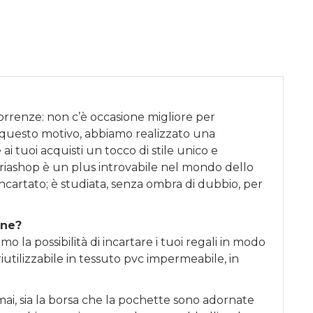
correnze: non c’è occasione migliore per
 questo motivo, abbiamo realizzato una
ai tuoi acquisti un tocco di stile unico e
riashop è un plus introvabile nel mondo dello
incartato; è studiata, senza ombra di dubbio, per
one?
o la possibilità di incartare i tuoi regali in modo
iutilizzabile in tessuto pvc impermeabile, in
ai, sia la borsa che la pochette sono adornate