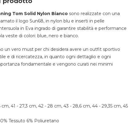
l prodotto
ning Tom Solid Nylon Bianco
sono realizzate con una
camato il logo Sun68, in nylon blu e inserti in pelle
tersuola in Eva ingrado di garantire stabilità e performance
la veste di colori: blue, nero e bianco.
 un vero must per chi desidera avere un outfit sportivo
ile e di ricercatezza, in quanto ogni dettaglio e ogni
portanza fondamentale e vengono curati nei minimi
6 cm, 41 - 27,3 cm, 42 - 28 cm, 43 - 28,6 cm, 44 - 29,35 cm, 45
40% Tessuto 6% Poliuretano