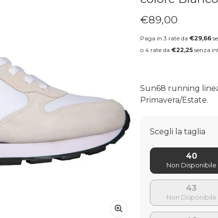
€89,00
Prezzo regolare
Paga in 3 rate da
€29,66
se
o 4 rate da
€22,25
senza int
Sun68 running line
Primavera/Estate.
Scegli la taglia
40
43