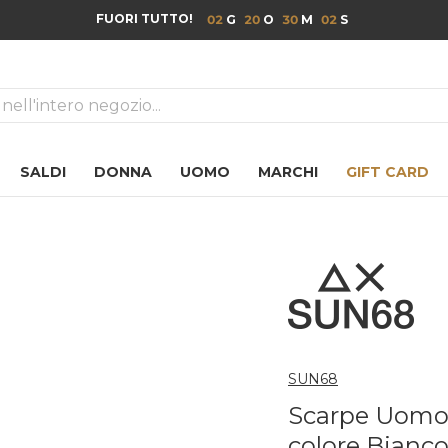
FUORI TUTTO!
02
20
30
02
ca
SALDI
DONNA
UOMO
MARCHI
GIFT CARD
SUN68
Scarpe Uomo 
colore Bianc