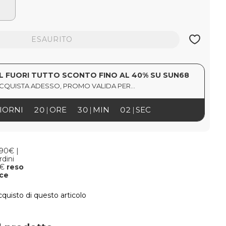
ESAURITO
L FUORI TUTTO SCONTO FINO AL 40% SU SUN68
CQUISTA ADESSO, PROMO VALIDA PER...
IORNI
20
ORE
30
MIN
02
SEC
,90€ |
rdini
9€
reso
oce
cquisto di questo articolo