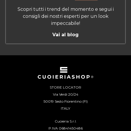
Scopri tutti i trend del momento e segui i
consigli dei nostri esperti per un look
impeccabile!
Vai al blog
STORE LOCATOR
Via Verdi 20/24
50019 Sesto Fiorentino (FI)
ITALY
Cuoieria S.r.l.
P.IVA 06841450486