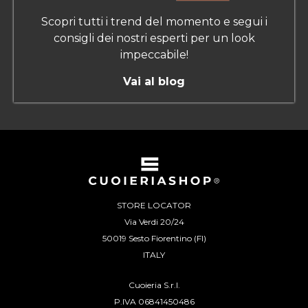
Scopri tutti i trend del momento e segui i
consigli dei nostri esperti per un look
impeccabile!
Vai al blog
STORE LOCATOR
Via Verdi 20/24
50019 Sesto Fiorentino (FI)
ITALY
Cuoieria S.r.l.
P.IVA 06841450486