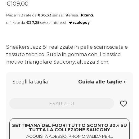
Prezzo regolare
€109,00
Paga in 3 rate da
€36,33
senza interessi.
o 4 rate da
€27,25
senza interessi.
Sneakers Jazz 81 realizzate in pelle scamosciata e
tessuto tecnico. Suola in gomma con il classico
motivo triangolare Saucony, altezza 3 cm.
Scegli la taglia
Guida alle taglie
ESAURITO
SETTIMANA DEL FUORI TUTTO SCONTO 30% SU
TUTTA LA COLLEZIONE SAUCONY
ACQUISTA ADESSO, PROMO VALIDA PER...