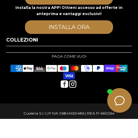
Installa la nostra APP! Ottieni accesso ad offerte in
anteprima e vantaggi esclusivi!
INSTALLA ORA
COLLEZIONI
PAGA COME VUOI
Cuoieria S.r.l | P.IVA 06841450486 | REA FI-660264
© Copyright 2026 cuoieriashop.com - All rights reserved
e-commerce
Aggiungi al carrello
by KOM