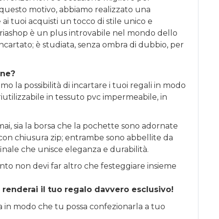
 questo motivo, abbiamo realizzato una
ai tuoi acquisti un tocco di stile unico e
riashop è un plus introvabile nel mondo dello
incartato; è studiata, senza ombra di dubbio, per
one?
o la possibilità di incartare i tuoi regali in modo
iutilizzabile in tessuto pvc impermeabile, in
ai, sia la borsa che la pochette sono adornate
li con chiusura zip; entrambe sono abbellite da
finale che unisce eleganza e durabilità.
nto non devi far altro che festeggiare insieme
 renderai il tuo regalo davvero esclusivo!
sa in modo che tu possa confezionarla a tuo