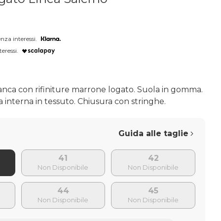
nza interessi.
teressi.
ianca con rifiniture marrone logato. Suola in gomma.
interna in tessuto. Chiusura con stringhe.
Guida alle taglie
41
42
44
45