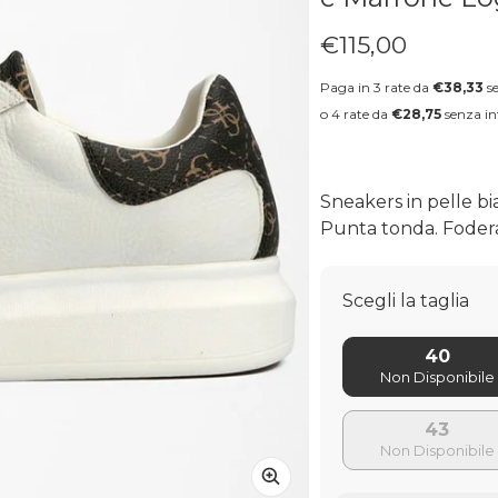
€115,00
Prezzo regolare
Paga in 3 rate da
€38,33
se
o 4 rate da
€28,75
senza in
Sneakers in pelle b
Punta tonda. Fodera 
Scegli la taglia
40
43