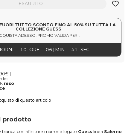
ESAURITO
FUORI TUTTO SCONTO FINO AL 50% SU TUTTA LA
COLLEZIONE GUESS
CQUISTA ADESSO, PROMO VALIDA PER...
IORNI
10
ORE
06
MIN
40
SEC
,90€ |
rdini
9€
reso
oce
cquisto di questo articolo
l prodotto
 bianca con rifiniture marrone logato
Guess
linea
Salerno
.