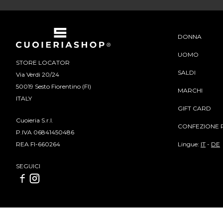
DONNA
UOMO
STORE LOCATOR
SALDI
Via Verdi 20/24
50019 Sesto Fiorentino (FI)
MARCHI
ITALY
GIFT CARD
Cuoieria S.r.l.
CONFEZIONE 
P.IVA 06841450486
Lingue:
IT
-
DE
REA FI-660264
SEGUICI
Cuoieria S.r.l | P.IVA 06841450486 | REA FI-660264