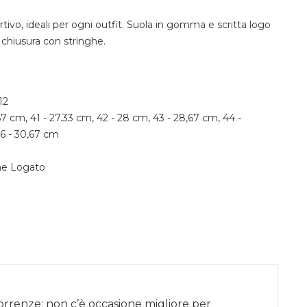
rtivo, ideali per ogni outfit. Suola in gomma e scritta logo
 chiusura con stringhe.
12
67 cm, 41 - 27.33 cm, 42 - 28 cm, 43 - 28,67 cm, 44 -
46 - 30,67 cm
ne Logato
correnze: non c’è occasione migliore per