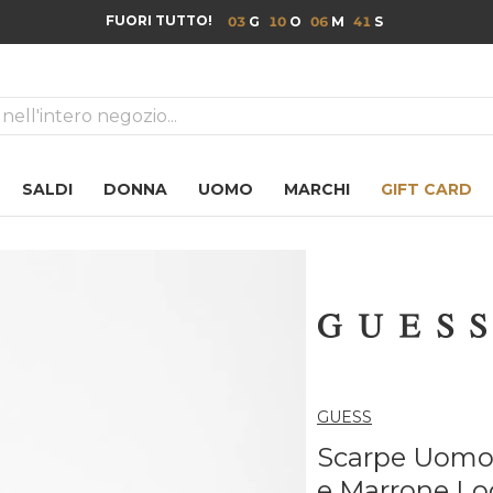
FUORI TUTTO!
03
10
06
40
ca
SALDI
DONNA
UOMO
MARCHI
GIFT CARD
GUESS
Scarpe Uomo 
e Marrone Lo