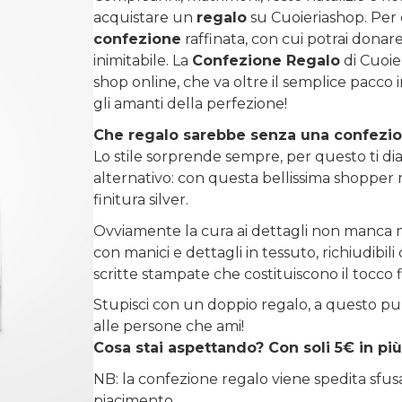
acquistare un
regalo
su
Cuoieriashop
. Per
confezione
raffinata, con cui potrai donare 
inimitabile. La
Confezione Regalo
di Cuoie
shop online, che va oltre il semplice pacco 
gli amanti della perfezione!
Che regalo sarebbe senza una confezi
Lo stile sorprende sempre, per questo ti diam
alternativo: con questa bellissima shopper r
finitura silver.
Ovviamente la cura ai dettagli non manca m
con manici e dettagli in tessuto, richiudibi
scritte stampate che costituiscono il tocco 
Stupisci con un doppio regalo, a questo pu
alle persone che ami!
Cosa stai aspettando? Con soli 5€ in più
NB: la confezione regalo viene spedita sfu
piacimento.