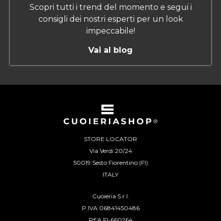
Scopri tutti i trend del momento e segui i
consigli dei nostri esperti per un look
impeccabile!
Vai al blog
STORE LOCATOR
Via Verdi 20/24
50019 Sesto Fiorentino (FI)
ITALY
Cuoieria S.r.l.
P.IVA 06841450486
REA FI-660264