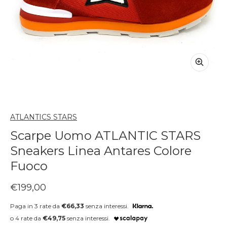
ATLANTICS STARS
Scarpe Uomo ATLANTIC STARS
Sneakers Linea Antares Colore
Fuoco
Prezzo regolare
€199,00
Paga in 3 rate da
€66,33
senza interessi.
o 4 rate da
€49,75
senza interessi.