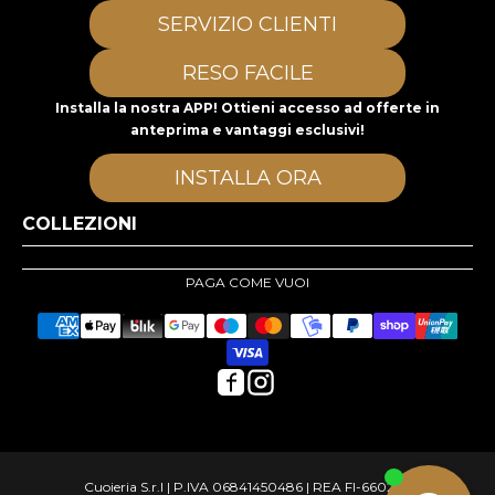
SERVIZIO CLIENTI
RESO FACILE
Installa la nostra APP! Ottieni accesso ad offerte in
anteprima e vantaggi esclusivi!
INSTALLA ORA
COLLEZIONI
PAGA COME VUOI
Cuoieria S.r.l | P.IVA 06841450486 | REA FI-660264