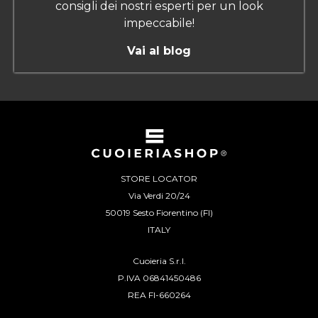
consigli dei nostri esperti per un look
impeccabile!
Vai al blog
STORE LOCATOR
Via Verdi 20/24
50019 Sesto Fiorentino (FI)
ITALY
Cuoieria S.r.l.
P.IVA 06841450486
REA FI-660264