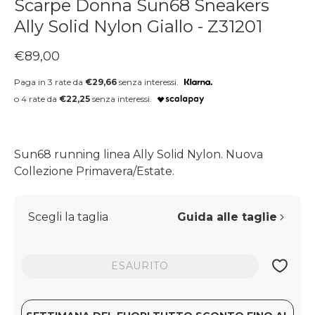
Scarpe Donna Sun68 Sneakers
Ally Solid Nylon Giallo - Z31201
Prezzo regolare
€89,00
Paga in 3 rate da
€29,66
senza interessi.
o 4 rate da
€22,25
senza interessi.
Sun68 running linea Ally Solid Nylon. Nuova
Collezione Primavera/Estate.
Scegli la taglia
Guida alle taglie
ESAURITO