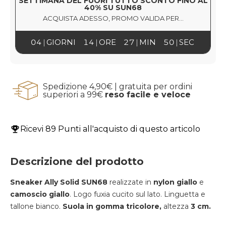
SETTIMANA DEL FUORI TUTTO SCONTO FINO AL
40% SU SUN68
ACQUISTA ADESSO, PROMO VALIDA PER...
04
GIORNI
14
ORE
27
MIN
49
SEC
Spedizione 4,90€ | gratuita per ordini
superiori a 99€
reso facile e veloce
Ricevi
89 Punti
all'acquisto di questo articolo
Descrizione del prodotto
Sneaker Ally Solid SUN68
realizzate in
nylon giallo
e
camoscio giallo
. Logo fuxia cucito sul lato. Linguetta e
tallone bianco.
Suola in gomma tricolore,
altezza
3 cm.