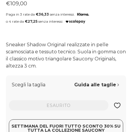
Prezzo regolare
€109,00
Paga in 3 rate da
€36,33
senza interessi.
o 4 rate da
€27,25
senza interessi.
Sneaker Shadow Original realizzate in pelle
scamosciata e tessuto tecnico. Suola in gomma con
il classico motivo triangolare Saucony Originals,
altezza 3 cm.
Scegli la taglia
Guida alle taglie
ESAURITO
SETTIMANA DEL FUORI TUTTO SCONTO 30% SU
TUTTA LA COLLEZIONE SAUCONY