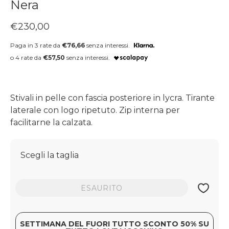
Nera
Prezzo regolare
€230,00
Paga in 3 rate da
€76,66
senza interessi.
o 4 rate da
€57,50
senza interessi.
Stivali in pelle con fascia posteriore in lycra. Tirante
laterale con logo ripetuto. Zip interna per
facilitarne la calzata.
Scegli la taglia
ESAURITO
SETTIMANA DEL FUORI TUTTO SCONTO 50% SU