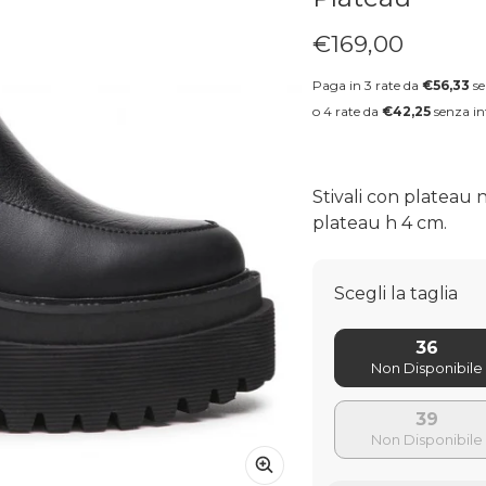
€169,00
Prezzo regolare
Paga in 3 rate da
€56,33
se
o 4 rate da
€42,25
senza in
Stivali con plateau n
plateau h 4 cm.
Scegli la taglia
36
39