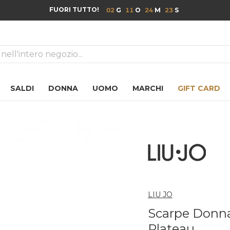
FUORI TUTTO!
02
11
24
22
ca
SALDI
DONNA
UOMO
MARCHI
GIFT CARD
LIU JO
Scarpe Donna 
Plateau