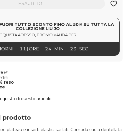
ESAURITO
FUORI TUTTO SCONTO FINO AL 50% SU TUTTA LA
COLLEZIONE LIU JO
CQUISTA ADESSO, PROMO VALIDA PER...
IORNI
11
ORE
24
MIN
22
SEC
,90€ |
rdini
9€
reso
oce
acquisto di questo articolo
l prodotto
con plateau e inserti elastici sui lati. Comoda suola dentellata.