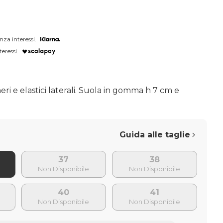
nza interessi.
teressi.
eri e elastici laterali. Suola in gomma h 7 cm e
Guida alle taglie
37
38
40
41