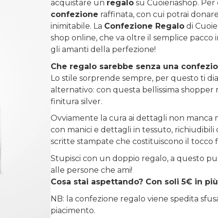
acquistare un
regalo
su
Cuoieriashop
. Per
confezione
raffinata, con cui potrai donare 
inimitabile. La
Confezione Regalo
di Cuoie
shop online, che va oltre il semplice pacco 
gli amanti della perfezione!
Che regalo sarebbe senza una confezi
Lo stile sorprende sempre, per questo ti diam
alternativo: con questa bellissima shopper r
finitura silver.
Ovviamente la cura ai dettagli non manca m
con manici e dettagli in tessuto, richiudibi
scritte stampate che costituiscono il tocco 
Stupisci con un doppio regalo, a questo pu
alle persone che ami!
Cosa stai aspettando? Con soli 5€ in più
NB: la confezione regalo viene spedita sfu
piacimento.