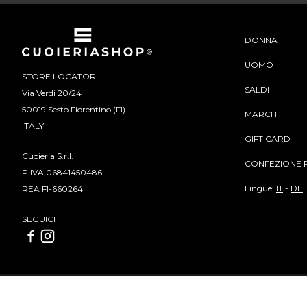
DONNA
UOMO
STORE LOCATOR
SALDI
Via Verdi 20/24
50019 Sesto Fiorentino (FI)
MARCHI
ITALY
GIFT CARD
Cuoieria S.r.l.
CONFEZIONE 
P.IVA 06841450486
Lingue:
IT
-
DE
REA FI-660264
SEGUICI
Cuoieria S.r.l | P.IVA 06841450486 | REA FI-660264