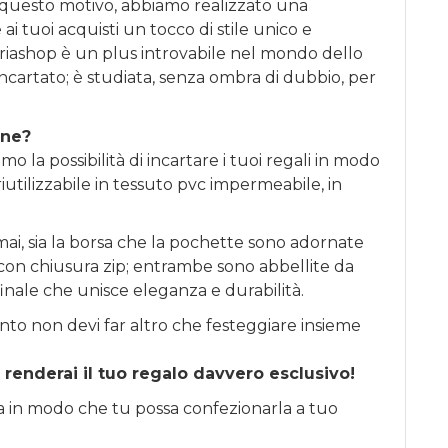
 questo motivo, abbiamo realizzato una
ai tuoi acquisti un tocco di stile unico e
riashop è un plus introvabile nel mondo dello
incartato; è studiata, senza ombra di dubbio, per
one?
o la possibilità di incartare i tuoi regali in modo
iutilizzabile in tessuto pvc impermeabile, in
ai, sia la borsa che la pochette sono adornate
li con chiusura zip; entrambe sono abbellite da
finale che unisce eleganza e durabilità.
nto non devi far altro che festeggiare insieme
 renderai il tuo regalo davvero esclusivo!
sa in modo che tu possa confezionarla a tuo