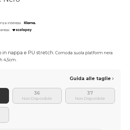
nza interessi.
eressi.
o in nappa e PU stretch.
Comoda suola platform nera
 h 4,5cm.
Guida alle taglie
36
37