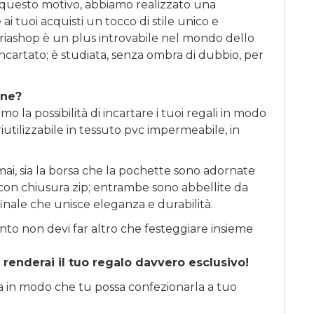
 questo motivo, abbiamo realizzato una
ai tuoi acquisti un tocco di stile unico e
riashop è un plus introvabile nel mondo dello
incartato; è studiata, senza ombra di dubbio, per
one?
o la possibilità di incartare i tuoi regali in modo
iutilizzabile in tessuto pvc impermeabile, in
ai, sia la borsa che la pochette sono adornate
li con chiusura zip; entrambe sono abbellite da
finale che unisce eleganza e durabilità.
nto non devi far altro che festeggiare insieme
 renderai il tuo regalo davvero esclusivo!
sa in modo che tu possa confezionarla a tuo