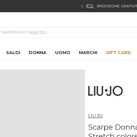
ca
SALDI
DONNA
UOMO
MARCHI
GIFT CARD
LIU JO
Scarpe Donna
Stretch color