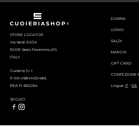
DONNA
UOMO
STORE LOCATOR
SALDI
Via Verdi 20/24
50019 Sesto Fiorentino (FI)
MARCHI
ITALY
GIFT CARD
Cuoieria S.r.l.
CONFEZIONE 
P.IVA 06841450486
Lingue:
IT
-
DE
REA FI-660264
SEGUICI
Cuoieria S.r.l | P.IVA 06841450486 | REA FI-660264