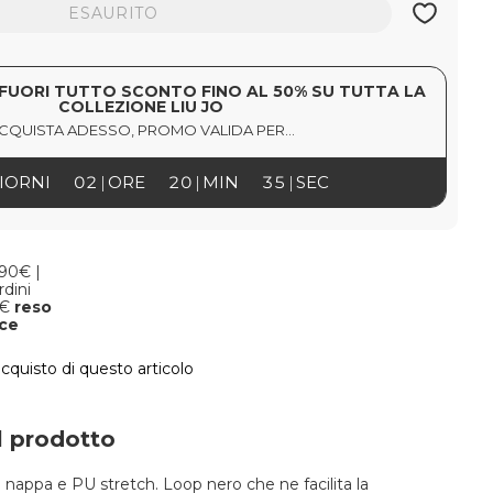
ESAURITO
FUORI TUTTO SCONTO FINO AL 50% SU TUTTA LA
COLLEZIONE LIU JO
CQUISTA ADESSO, PROMO VALIDA PER...
IORNI
02
ORE
20
MIN
34
SEC
,90€ |
rdini
9€
reso
oce
acquisto di questo articolo
l prodotto
in nappa e PU stretch.
Loop nero che ne facilita la