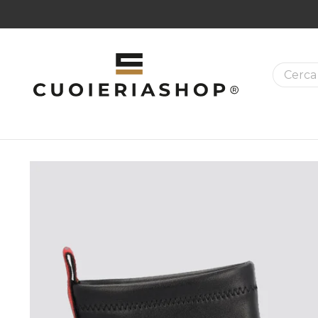
9,00€
|
RESO FACILE
La ricer
MAZIONI SUI PRODOTTI