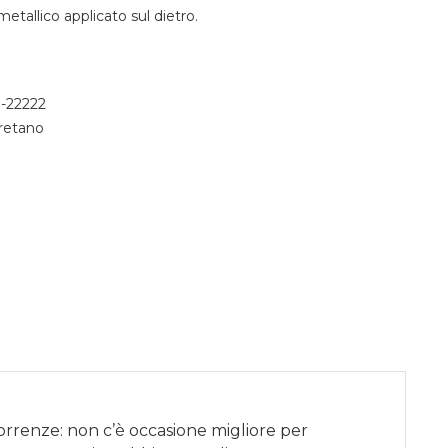
metallico applicato sul dietro.
1-22222
retano
correnze: non c’è occasione migliore per