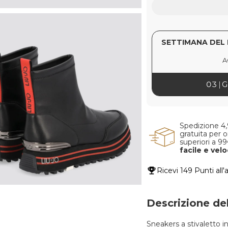
SETTIMANA DEL 
A
03
G
Spedizione 4
gratuita per o
superiori a 9
facile e vel
Ricevi
149 Punti
all'
Descrizione de
Sneakers a stivaletto 