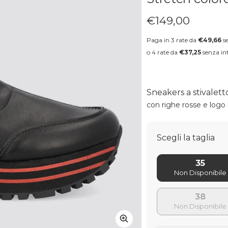
€149,00
Prezzo regolare
Paga in 3 rate da
€49,66
se
o 4 rate da
€37,25
senza int
Sneakers a stivalett
con righe rosse e logo
Scegli la taglia
35
38