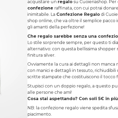
acquistare un
regalo
su
Cuoieriashop
. Per
confezione
raffinata, con cui potrai donare 
inimitabile. La
Confezione Regalo
di Cuoie
shop online, che va oltre il semplice pacco 
gli amanti della perfezione!
Che regalo sarebbe senza una confezi
Lo stile sorprende sempre, per questo ti diam
alternativo: con questa bellissima shopper r
finitura silver.
Ovviamente la cura ai dettagli non manca m
con manici e dettagli in tessuto, richiudibi
scritte stampate che costituiscono il tocco 
Stupisci con un doppio regalo, a questo pu
alle persone che ami!
Cosa stai aspettando? Con soli 5€ in più
NB: la confezione regalo viene spedita sfu
piacimento.