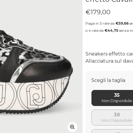
€179,00
Prezzo regolare
Paga in 3 rate da
€59,66
se
o 4 rate da
€44,75
senza in
Sneakers effetto cav
Allacciatura sul dav
Scegli la taglia
35
38