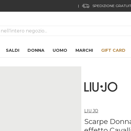
|
SPEDIZIONE GRATUIT
ca
SALDI
DONNA
UOMO
MARCHI
GIFT CARD
LIU JO
Scarpe Donna
effetto Caval