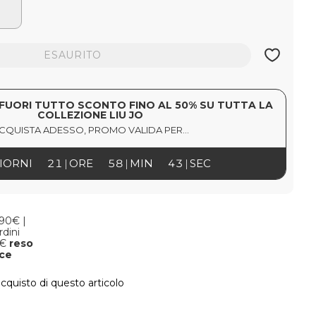
ESAURITO
FUORI TUTTO SCONTO FINO AL 50% SU TUTTA LA
COLLEZIONE LIU JO
CQUISTA ADESSO, PROMO VALIDA PER...
IORNI
21
ORE
58
MIN
43
SEC
,90€ |
rdini
9€
reso
oce
acquisto di questo articolo