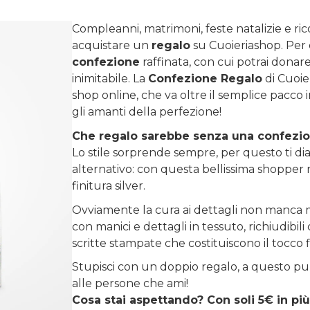
Compleanni, matrimoni, feste natalizie e ri
acquistare un
regalo
su
Cuoieriashop
. Per
confezione
raffinata, con cui potrai donare 
inimitabile. La
Confezione Regalo
di Cuoie
shop online, che va oltre il semplice pacco 
gli amanti della perfezione!
Che regalo sarebbe senza una confezi
Lo stile sorprende sempre, per questo ti diam
alternativo: con questa bellissima shopper r
finitura silver.
Ovviamente la cura ai dettagli non manca m
con manici e dettagli in tessuto, richiudibi
scritte stampate che costituiscono il tocco 
Stupisci con un doppio regalo, a questo pu
alle persone che ami!
Cosa stai aspettando? Con soli 5€ in più