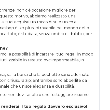
correnze: non c’è occasione migliore per
 questo motivo, abbiamo realizzato una
ai tuoi acquisti un tocco di stile unico e
riashop è un plus introvabile nel mondo dello
incartato; è studiata, senza ombra di dubbio, per
one?
o la possibilità di incartare i tuoi regali in modo
iutilizzabile in tessuto pvc impermeabile, in
ai, sia la borsa che la pochette sono adornate
li con chiusura zip; entrambe sono abbellite da
finale che unisce eleganza e durabilità.
nto non devi far altro che festeggiare insieme
 renderai il tuo regalo davvero esclusivo!