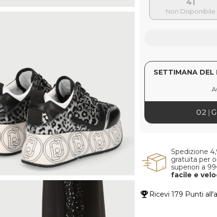
41
SETTIMANA DEL 
A
02
G
Spedizione 4
gratuita per o
superiori a 9
facile e vel
Ricevi
179 Punti
all'