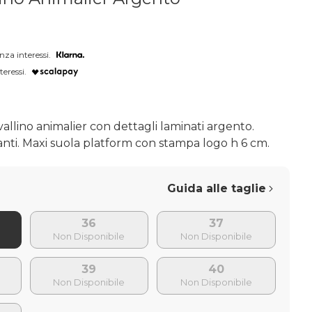
nza interessi.
teressi.
allino animalier con dettagli laminati argento.
anti. Maxi suola platform con stampa logo h 6 cm.
Guida alle taglie
36
37
39
40