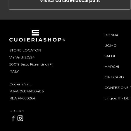
Visita curadellascarpa.it
DONNA
UOMO
STORE LOCATOR
SALDI
Via Verdi 20/24
50019 Sesto Fiorentino (FI)
MARCHI
ITALY
GIFT CARD
Cuoieria S.r.l.
CONFEZIONE 
P.IVA 06841450486
Lingue:
IT
-
DE
REA FI-660264
SEGUICI