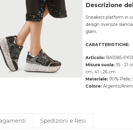
Descrizione de
Sneakers platform in ca
design oversize slancia 
glam.
CARATTERISTICHE:
Articolo:
BA1085-PX13
Misura suola:
35 - 21 
cm, 41 - 26 cm
Materiale:
90% Pelle, 
Colore:
Argento/Anima
agamenti
Spedizioni e Resi