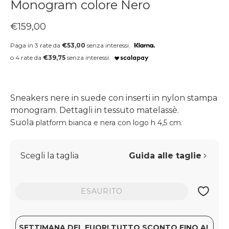
Monogram colore Nero
Prezzo regolare
€159,00
Paga in 3 rate da
€53,00
senza interessi.
o 4 rate da
€39,75
senza interessi.
Sneakers nere in suede con inserti in nylon stampa
monogram. Dettagli in tessuto matelassè.
Suola
platform bianca e nera con logo h
4,5 cm.
Scegli la taglia
Guida alle taglie
ESAURITO
SETTIMANA DEL FUORI TUTTO SCONTO FINO AL