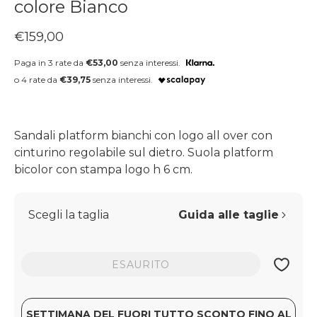
colore Bianco
Prezzo regolare
€159,00
Paga in 3 rate da
€53,00
senza interessi.
o 4 rate da
€39,75
senza interessi.
Sandali platform bianchi con logo all over con
cinturino regolabile sul dietro. Suola platform
bicolor con stampa logo h 6 cm.
Scegli la taglia
Guida alle taglie
ESAURITO
SETTIMANA DEL FUORI TUTTO SCONTO FINO AL