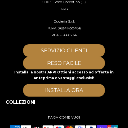
50019 Sesto Fiorentino (FI)
ITALY
Cuoieria S.r.l.
P.IVA 06841450486
REA FI-660264
SERVIZIO CLIENTI
RESO FACILE
Installa la nostra APP! Ottieni accesso ad offerte in
anteprima e vantaggi esclusivi!
INSTALLA ORA
COLLEZIONI
PAGA COME VUOI