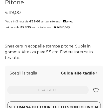
Pitone
Prezzo regolare
€119,00
Paga in 3 rate da
€39,66
senza interessi.
o 4 rate da
€29,75
senza interessi.
Sneakers in ecopelle stampa pitone. Suola in
gomma. Altezza para 5,5 cm. Fodera interna in
tessuto.
Scegli la taglia
Guida alle taglie
ESAURITO
SETTIMANA DEL FUORI TUTTO SCONTO FINO AL