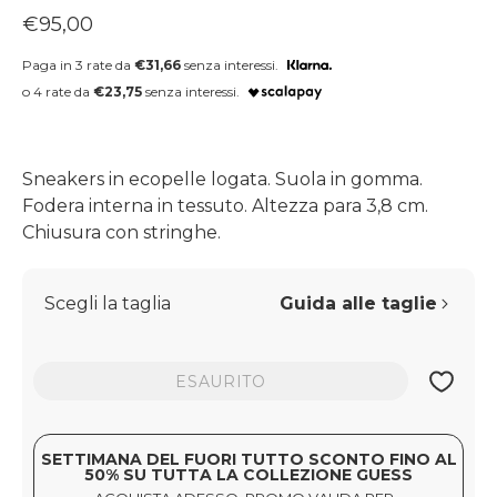
Prezzo regolare
€95,00
Paga in 3 rate da
€31,66
senza interessi.
o 4 rate da
€23,75
senza interessi.
Sneakers in ecopelle logata. Suola in gomma.
Fodera interna in tessuto. Altezza para 3,8 cm.
Chiusura con stringhe.
Scegli la taglia
Guida alle taglie
ESAURITO
SETTIMANA DEL FUORI TUTTO SCONTO FINO AL
50% SU TUTTA LA COLLEZIONE GUESS