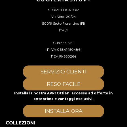
STORE LOCATOR
Via Verdi 20/24
50019 Sesto Fiorentino (FI)
ITALY
Cuoieria S.r.l.
P.IVA 06841450486
REA FI-660264
SERVIZIO CLIENTI
RESO FACILE
Installa la nostra APP! Ottieni accesso ad offerte in
anteprima e vantaggi esclusivi!
INSTALLA ORA
COLLEZIONI