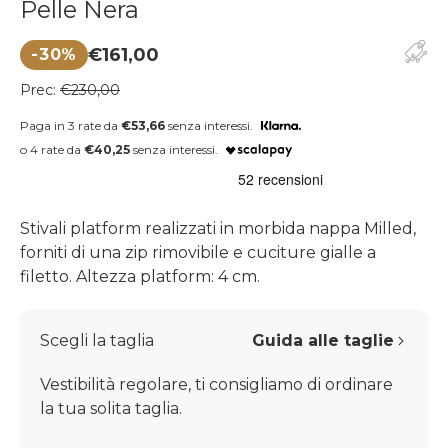
Pelle Nera
€161,00
-30%
Prezzo di vendita
Prezzo regolare
Prec:
€230,00
Paga in 3 rate da
€53,66
senza interessi.
o 4 rate da
€40,25
senza interessi.
Stivali platform realizzati in morbida nappa Milled,
forniti di una zip rimovibile e cuciture gialle a
filetto. Altezza platform: 4 cm.
Scegli la taglia
Guida alle taglie
Vestibilità regolare, ti consigliamo di ordinare
la tua solita taglia.