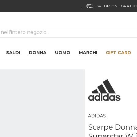
FUORI TUTTO!
02
20
54
14
ca
SALDI
DONNA
UOMO
MARCHI
GIFT CARD
ADIDAS
Scarpe Donna
Superstar W i