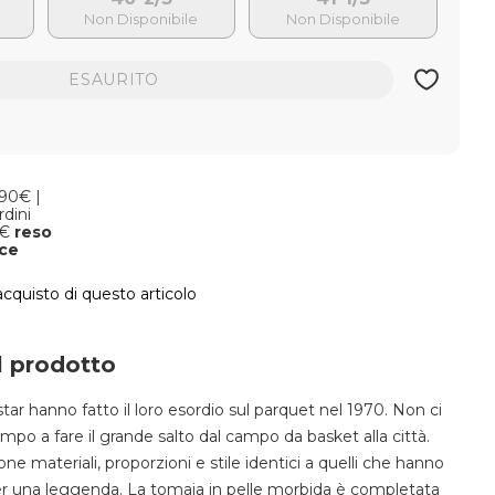
ESAURITO
,90€ |
rdini
9€
reso
oce
'acquisto di questo articolo
l prodotto
ar hanno fatto il loro esordio sul parquet nel 1970. Non ci
o a fare il grande salto dal campo da basket alla città.
e materiali, proporzioni e stile identici a quelli che hanno
er una leggenda. La tomaia in pelle morbida è completata