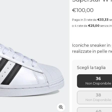
€100,00
Prezzo regolare
Paga in 3 rate da
€33,33
se
o 4 rate da
€25,00
senza in
Iconiche sneaker in p
realizzate in pelle 
Scegli la taglia
36
38
40