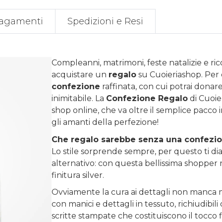
agamenti
Spedizioni e Resi
Compleanni, matrimoni, feste natalizie e ri
acquistare un
regalo
su
Cuoieriashop
. Per
confezione
raffinata, con cui potrai donare 
inimitabile. La
Confezione Regalo
di Cuoie
shop online, che va oltre il semplice pacco 
gli amanti della perfezione!
Che regalo sarebbe senza una confezi
Lo stile sorprende sempre, per questo ti diam
alternativo: con questa bellissima shopper r
finitura silver.
Ovviamente la cura ai dettagli non manca m
con manici e dettagli in tessuto, richiudibi
scritte stampate che costituiscono il tocco 