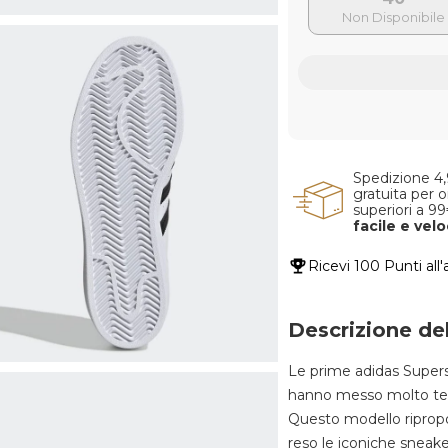
Spedizione 4
gratuita per o
superiori a 9
facile e vel
Ricevi
100 Punti
all
Descrizione de
Le prime adidas Superst
hanno messo molto temp
Questo modello ripropon
reso le iconiche sneak