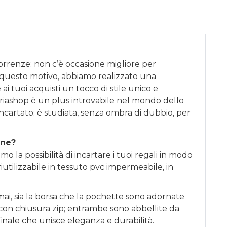
correnze: non c’è occasione migliore per
 questo motivo, abbiamo realizzato una
ai tuoi acquisti un tocco di stile unico e
riashop è un plus introvabile nel mondo dello
incartato; è studiata, senza ombra di dubbio, per
one?
o la possibilità di incartare i tuoi regali in modo
iutilizzabile in tessuto pvc impermeabile, in
ai, sia la borsa che la pochette sono adornate
li con chiusura zip; entrambe sono abbellite da
finale che unisce eleganza e durabilità.