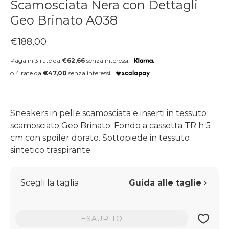
Scamosciata Nera con Dettagli
Geo Brinato A038
Prezzo regolare
€188,00
Paga in 3 rate da
€62,66
senza interessi.
o 4 rate da
€47,00
senza interessi.
Sneakers in pelle scamosciata e inserti in tessuto
scamosciato Geo Brinato. Fondo a cassetta TR h 5
cm con spoiler dorato. Sottopiede in tessuto
sintetico traspirante.
Scegli la taglia
Guida alle taglie
ESAURITO