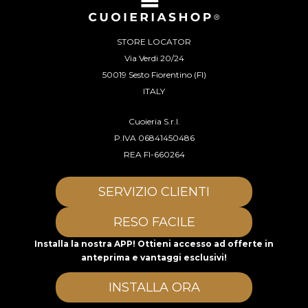
STORE LOCATOR
Via Verdi 20/24
50019 Sesto Fiorentino (FI)
ITALY
Cuoieria S.r.l.
P.IVA 06841450486
REA FI-660264
SERVIZIO CLIENTI
RESO FACILE
Installa la nostra APP! Ottieni accesso ad offerte in
anteprima e vantaggi esclusivi!
INSTALLA ORA