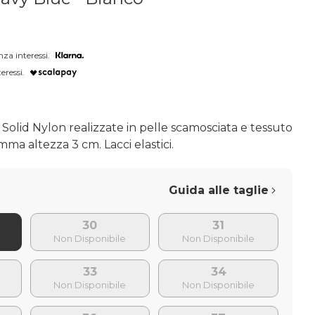
nza interessi.
eressi.
olid Nylon realizzate in pelle scamosciata e tessuto
mma altezza 3 cm. Lacci elastici.
Guida alle taglie
30
31
33
34