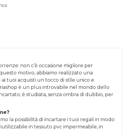
nco
correnze: non c’è occasione migliore per
 questo motivo, abbiamo realizzato una
ai tuoi acquisti un tocco di stile unico e
riashop è un plus introvabile nel mondo dello
incartato; è studiata, senza ombra di dubbio, per
one?
o la possibilità di incartare i tuoi regali in modo
iutilizzabile in tessuto pvc impermeabile, in