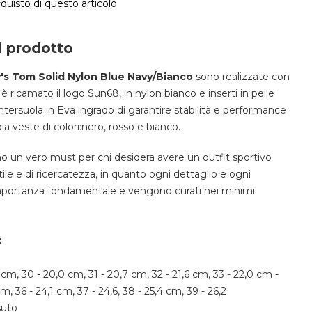
cquisto di questo articolo
l prodotto
's Tom Solid Nylon Blue Navy/Bianco
sono realizzate con
è ricamato il logo Sun68, in nylon bianco e inserti in pelle
tersuola in Eva ingrado di garantire stabilità e performance
la veste di colori:nero, rosso e bianco.
 un vero must per chi desidera avere un outfit sportivo
ile e di ricercatezza, in quanto ogni dettaglio e ogni
portanza fondamentale e vengono curati nei minimi
:
1
 cm, 30 - 20,0 cm, 31 - 20,7 cm, 32 - 21,6 cm, 33 - 22,0 cm -
m, 36 - 24,1 cm, 37 - 24,6, 38 - 25,4 cm, 39 - 26,2
suto