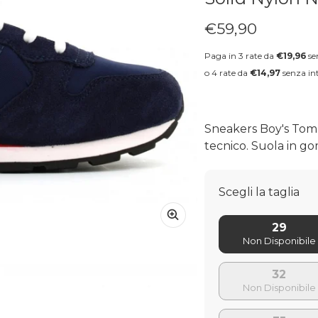
€59,90
Prezzo regolare
Paga in 3 rate da
€19,96
se
o 4 rate da
€14,97
senza int
Sneakers Boy's Tom S
tecnico. Suola in go
Scegli la taglia
29
32