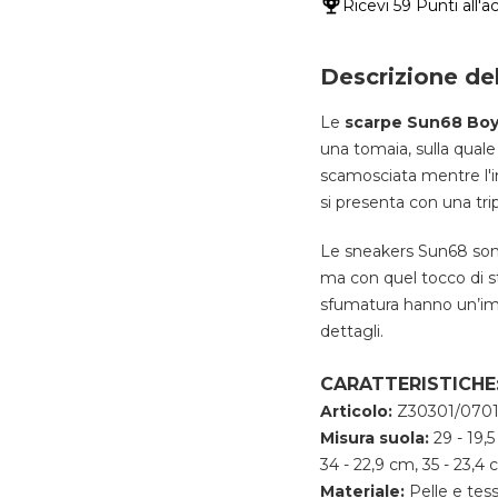
Ricevi
59 Punti
all'a
Descrizione de
Le
scarpe Sun68 Boy
una tomaia, sulla quale 
scamosciata mentre l'in
si presenta con una trip
Le sneakers Sun68 sono
ma con quel tocco di st
sfumatura hanno un’im
dettagli.
CARATTERISTICHE
Articolo:
Z30301/070
Misura suola:
29 - 19,5
34 - 22,9 cm, 35 - 23,4 c
Materiale:
Pelle e tes