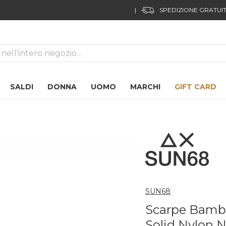
F
ca
SALDI
DONNA
UOMO
MARCHI
GIFT CARD
SUN68
Scarpe Bamb
Solid Nylon N