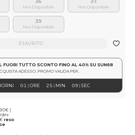
36
37
39
ESAURITO
L FUORI TUTTO SCONTO FINO AL 40% SU SUN68
CQUISTA ADESSO, PROMO VALIDA PER...
IORNI
01
ORE
25
MIN
08
SEC
,90€ |
rdini
9€
reso
oce