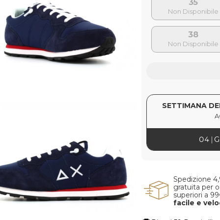
35
38
SETTIMANA DE
A
04
G
Spedizione 4
gratuita per o
superiori a 9
facile e vel