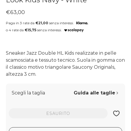
Prezzo regolare
€63,00
Paga in 3 rate da
€21,00
senza interessi.
o 4 rate da
€15,75
senza interessi.
Sneaker Jazz Double HL Kids realizzate in pelle
scamosciata e tessuto tecnico. Suola in gomma con
il classico motivo triangolare Saucony Originals,
altezza 3 cm.
Scegli la taglia
Guida alle taglie
ESAURITO