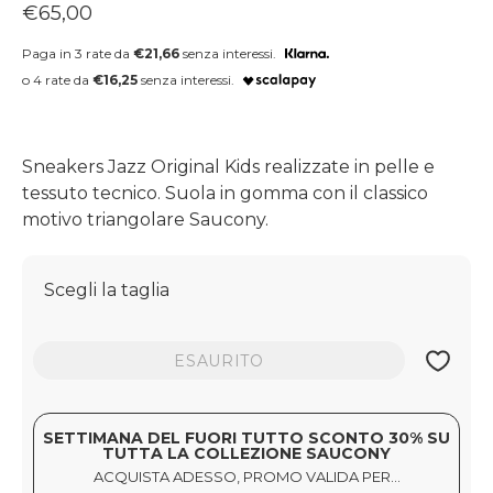
Prezzo regolare
€65,00
Paga in 3 rate da
€21,66
senza interessi.
o 4 rate da
€16,25
senza interessi.
Sneakers Jazz Original Kids realizzate in pelle e
tessuto tecnico. Suola in gomma con il classico
motivo triangolare Saucony.
Scegli la taglia
ESAURITO
SETTIMANA DEL FUORI TUTTO SCONTO 30% SU
TUTTA LA COLLEZIONE SAUCONY
ACQUISTA ADESSO, PROMO VALIDA PER...