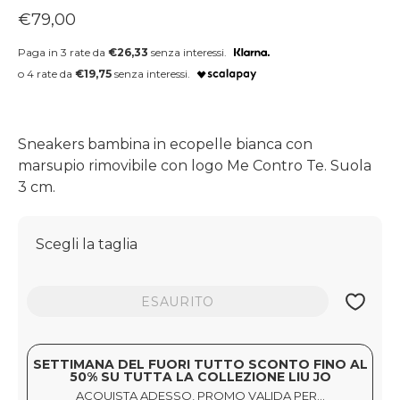
Prezzo regolare
€79,00
Paga in 3 rate da
€26,33
senza interessi.
o 4 rate da
€19,75
senza interessi.
Sneakers bambina in ecopelle bianca con
marsupio rimovibile con logo Me Contro Te. Suola
3 cm.
Scegli la taglia
ESAURITO
SETTIMANA DEL FUORI TUTTO SCONTO FINO AL
50% SU TUTTA LA COLLEZIONE LIU JO
ACQUISTA ADESSO, PROMO VALIDA PER...